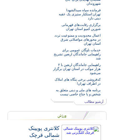
شهروندان
فرمانده سپاه سیدالشهدا
تهران:استکبار ستیزی یک عقبه
دینی دارد
برگزاری رقابت‌های قهرمانی
شورین کمپو استان تهران
اعمال محدودیت و ممنوعیت تردد
در محورهای مواصلاتی شرق
استان تهران
خدمات‌ ناوگان عمومی برای
راهپیمایی جاماندگان اربعین تشریح
شد
راهپیمایی جاماندگان اربعین با ۲
هزار موکب در استان تهران برگزار
می‌شود
کدفروشی برخی بنگاه های املاک
در اطراف تهران!
برنامه های ملی و دینی متعلق به
شخص و یا جناح خاصی نیست
آرشیو مطالب
کلانتری پویینک
شمالی قرچک