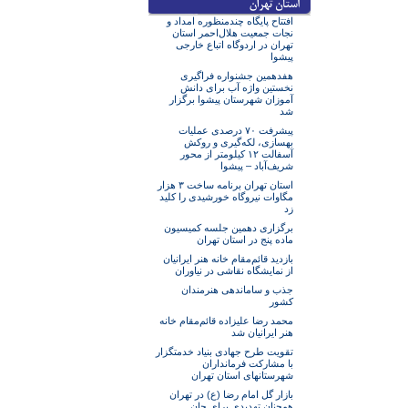
افتتاح پایگاه چندمنظوره امداد و
نجات جمعیت هلال‌احمر استان
تهران در اردوگاه اتباع خارجی
پیشوا
هفدهمین جشنواره فراگیری
نخستین واژه آب برای دانش
آموزان شهرستان پیشوا برگزار
شد
پیشرفت ۷۰ درصدی عملیات
بهسازی، لکه‌گیری و روکش
آسفالت ۱۲ کیلومتر از محور
شریف‌آباد – پیشوا
استان تهران برنامه ساخت ۳ هزار
مگاوات نیروگاه خورشیدی را کلید
زد
برگزاری دهمین جلسه کمیسیون
ماده پنج در استان تهران
بازدید قائم‌مقام خانه هنر ایرانیان
از نمایشگاه نقاشی در نیاوران
جذب و ساماندهی هنرمندان
کشور
محمد رضا علیزاده قائم‌مقام خانه
هنر ایرانیان شد
تقویت طرح جهادی بنیاد خدمتگزار
با مشارکت فرمانداران
شهرستانهای استان تهران
بازار گل امام رضا (ع) در تهران
همچنان تهدیدی برای جان