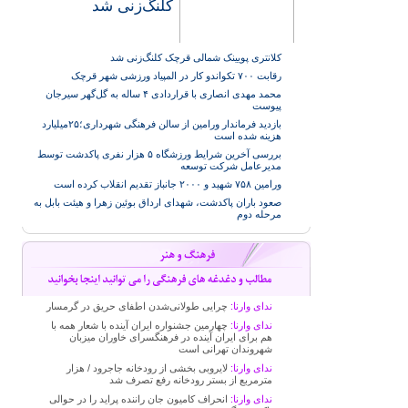
کلنگ‌زنی شد
کلانتری پویینک شمالی قرچک کلنگ‌زنی شد
رقابت ۷۰۰ تکواندو کار در المپیاد ورزشی شهر قرچک
محمد مهدی انصاری با قراردادی ۴ ساله به گل‌گهر سیرجان
پیوست
بازدید فرماندار ورامین از سالن فرهنگی شهرداری؛۲۵میلیارد
هزینه شده است
بررسی آخرین شرایط ورزشگاه ۵ هزار نفری پاکدشت توسط
مدیرعامل شرکت توسعه
ورامین ۷۵۸ شهید و ۲۰۰۰ جانباز تقدیم انقلاب کرده است
صعود باران پاکدشت، شهدای ارداق بوئین زهرا و هیئت بابل به
مرحله دوم
ندای وارنا:
چرایی طولانی‌شدن اطفای حریق در گرمسار
ندای وارنا:
چهارمین جشنواره ایران آینده با شعار همه با
هم برای ایران آینده در فرهنگسرای خاوران میزبان
شهروندان تهرانی است
ندای وارنا:
لایروبی بخشی از رودخانه جاجرود / هزار
مترمربع از بستر رودخانه رفع تصرف شد
ندای وارنا:
انحراف کامیون جان راننده پراید را در حوالی