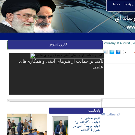
پیوندها
RSS
Saturday, 8 August , 
۰
تأکید بر حمایت از هنرهای آیینی و همکاری‌های
علمی
کد مطلب: 40
تنوع بخشی به
تولیدات گلخانه ای/
تولید میوه آناناس در
شرایط گلخانه