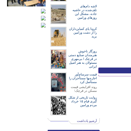
لاشه دام‌های
تلف‌شده در حاشیه
جاده، مشکل این
روزهای ورامین
کرونا پای کمباین‌داران
را از دشت ورامین
برید
روزگار ناخوش
هنرمند‌‌‌ان صنایع دستی
در قرچک / ‌بی‌مهری
مسئولان‌ به هنر اصیل
ایرانی
قیمت سرسام‌آور
اجاره‌بها مستأجران را
مستأصل کرد
روند افزایشی قیمت
مسکن در قرچک؛
روایت تاریخی از شکل
گیری قیام ۱۵ خرداد
مردم ورامین
آرشیو یادداشت