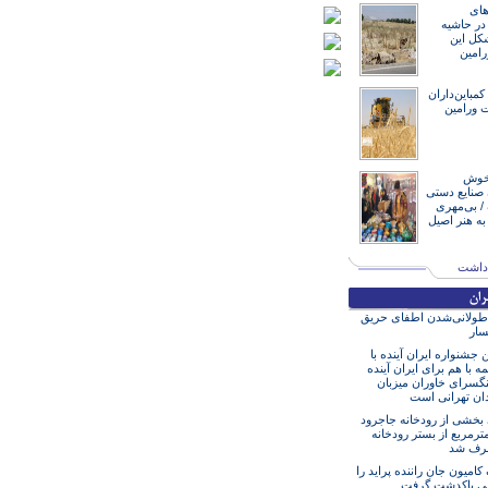
های
در حاشیه
کل این
رامین
کمباین‌داران
ت ورامین
اخوش
ن صنایع دستی
 ‌بی‌مهری
به هنر اصیل
دداشت
طولانی‌شدن اطفای حریق
سار
 جشنواره ایران آینده با
ه با هم برای ایران آینده
گسرای خاوران میزبان
ان تهرانی است
 بخشی از رودخانه جاجرود
مترمربع از بستر رودخانه
صرف شد
کامیون جان راننده پراید را
لی پاکدشت گرفت