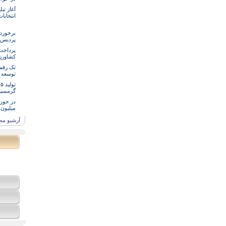
آغاز تب
انتخاب
برخورد 
پردیس/ 
پرداخت 
کشاورزان
تک رقم
توسعه و
گرمسی
میلیون 
آرشیو مط