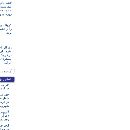
لاشه دام‌
تلف‌شده 
جاده، مش
روزهای و
کرونا پای 
را از دش
برید
روزگار ن
هنرمند‌‌‌ا
در قرچک /
مسئولان‌ 
ایرانی
آرشیو یا
چرایی 
در گرم
چهارمین
شعار هم
در فرهن
شهروند
لایروبی
/ هزار 
رفع ت
انحراف 
در حوا