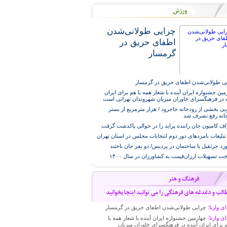
چرایی طولانی‌شدن
اطفای حریق در
گرمسار
ی طولانی‌شدن اطفای حریق در گرمسار
مین جشنواره ایران آینده با شعار همه با هم برای ایران
ه در فرهنگسرای خاوران میزبان شهروندان تهرانی است
وبی بخشی از رودخانه جاجرود / هزار مترمربع از بستر
انه رفع تصرف شد
اف کامیون جان راننده پراید را در حوالی پاکدشت گرفت
 تبلیغات نامزدهای دور دوم انتخابات مجلس در استان تهران
رد جرثقیل با ساختمان در پردیس/ دو نفر جان باختند
خت تسهیلات ارزان‌قیمت به کشاورزان در سال ۱۴۰۰
ای وارنا:
چرایی طولانی‌شدن اطفای حریق در گرمسار
ای وارنا:
چهارمین جشنواره ایران آینده با شعار همه با
 برای ایران آینده در فرهنگسرای خاوران میزبان