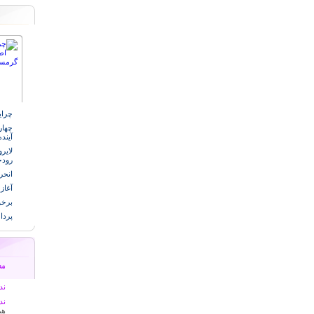
چرای
چهار
آیند
لایر
رودخ
انحر
آغاز
برخو
پردا
ند
ند
هم