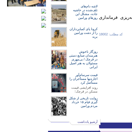
لاشه دام‌های
تلف‌شده در حاشیه
جاده، مشکل این
ریزی فرمانداری
روزهای ورامین
کرونا پای کمباین‌داران
را از دشت ورامین
کد مطلب: 18002
برید
روزگار ناخوش
هنرمند‌‌‌ان صنایع دستی
در قرچک / ‌بی‌مهری
مسئولان‌ به هنر اصیل
ایرانی
قیمت سرسام‌آور
اجاره‌بها مستأجران را
مستأصل کرد
روند افزایشی قیمت
مسکن در قرچک؛
روایت تاریخی از شکل
گیری قیام ۱۵ خرداد
مردم ورامین
آرشیو یادداشت