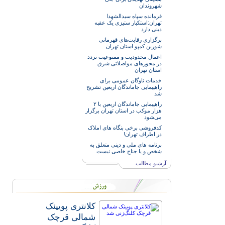
شهروندان
فرمانده سپاه سیدالشهدا
تهران:استکبار ستیزی یک عقبه
دینی دارد
برگزاری رقابت‌های قهرمانی
شورین کمپو استان تهران
اعمال محدودیت و ممنوعیت تردد
در محورهای مواصلاتی شرق
استان تهران
خدمات‌ ناوگان عمومی برای
راهپیمایی جاماندگان اربعین تشریح
شد
راهپیمایی جاماندگان اربعین با ۲
هزار موکب در استان تهران برگزار
می‌شود
کدفروشی برخی بنگاه های املاک
در اطراف تهران!
برنامه های ملی و دینی متعلق به
شخص و یا جناح خاصی نیست
آرشیو مطالب
کلانتری پویینک
شمالی قرچک