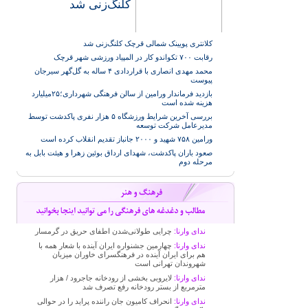
کلنگ‌زنی شد
کلانتری پویینک شمالی قرچک کلنگ‌زنی شد
رقابت ۷۰۰ تکواندو کار در المپیاد ورزشی شهر قرچک
محمد مهدی انصاری با قراردادی ۴ ساله به گل‌گهر سیرجان
پیوست
بازدید فرماندار ورامین از سالن فرهنگی شهرداری؛۲۵میلیارد
هزینه شده است
بررسی آخرین شرایط ورزشگاه ۵ هزار نفری پاکدشت توسط
مدیرعامل شرکت توسعه
ورامین ۷۵۸ شهید و ۲۰۰۰ جانباز تقدیم انقلاب کرده است
صعود باران پاکدشت، شهدای ارداق بوئین زهرا و هیئت بابل به
مرحله دوم
ندای وارنا:
چرایی طولانی‌شدن اطفای حریق در گرمسار
ندای وارنا:
چهارمین جشنواره ایران آینده با شعار همه با
هم برای ایران آینده در فرهنگسرای خاوران میزبان
شهروندان تهرانی است
ندای وارنا:
لایروبی بخشی از رودخانه جاجرود / هزار
مترمربع از بستر رودخانه رفع تصرف شد
ندای وارنا:
انحراف کامیون جان راننده پراید را در حوالی