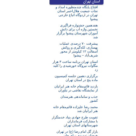
افتتاح پایگاه چندمنظوره امداد و
نجات جمعیت هلال‌احمر استان
تهران در اردوگاه اتباع خارجی
پیشوا
هفدهمین جشنواره فراگیری
نخستین واژه آب برای دانش
آموزان شهرستان پیشوا برگزار
شد
پیشرفت ۷۰ درصدی عملیات
بهسازی، لکه‌گیری و روکش
آسفالت ۱۲ کیلومتر از محور
شریف‌آباد – پیشوا
استان تهران برنامه ساخت ۳ هزار
مگاوات نیروگاه خورشیدی را کلید
زد
برگزاری دهمین جلسه کمیسیون
ماده پنج در استان تهران
بازدید قائم‌مقام خانه هنر ایرانیان
از نمایشگاه نقاشی در نیاوران
جذب و ساماندهی هنرمندان
کشور
محمد رضا علیزاده قائم‌مقام خانه
هنر ایرانیان شد
تقویت طرح جهادی بنیاد خدمتگزار
با مشارکت فرمانداران
شهرستانهای استان تهران
بازار گل امام رضا (ع) در تهران
همچنان تهدیدی برای جان