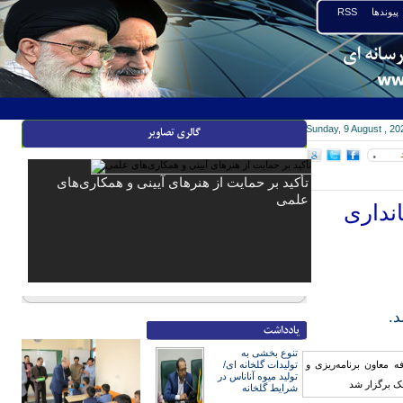
پیوندها
RSS
Sunday, 9 August , 20
۰
تأکید بر حمایت از هنرهای آیینی و همکاری‌های
علمی
انداری
د.
تنوع بخشی به
تولیدات گلخانه ای/
تولید میوه آناناس در
شرایط گلخانه