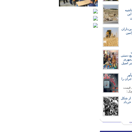
اشیه
ین
ن
ین‌داران
امین
ایع دستی
‌مهری
نر اصیل
ور
جران را
 قیمت
چک؛
 از شکل
گیری قیام ۱۵ خرداد
ت