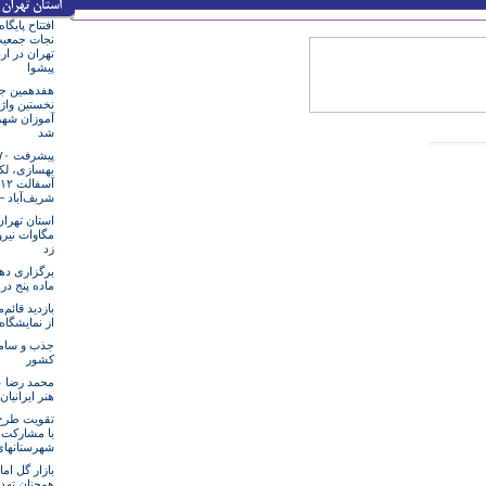
افتتاح پایگا
نجات جمعیت
تهران در ار
پیشوا
هفدهمین جش
نخستین واژ
آموزان شهر
شد
بهسازی، لک
شریف‌آباد 
مگاوات نیرو
زد
برگزاری ده
ماده پنج در
بازدید قائم‌
از نمایشگاه
جذب و ساما
کشور
محمد رضا عل
هنر ایرانیا
تقویت طرح 
با مشارکت 
شهرستانهای
بازار گل اما
همچنان تهد