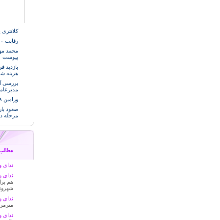
کلانتری 
رقابت ۷۰۰ تکواندو کار در المپیاد ورزشی شهر قرچک
پیوست
هزینه ش
مدیرعام
ورامین ۷۵۸ شهید و ۲۰۰۰ جانباز تقدیم انقلاب کرده است
صعود بار
مرحله د
ندای وا
ندای وا
هم برا
شهرون
ندای وا
مترمرب
ندای وا