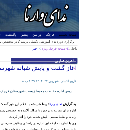
صفحه نخست
قرچک
ورامین
پیشوا
پاکدشت
ش
برگزاری دوره های آموزشی تکمیلی تربیت کادر متخصص پیشگ
و ورامین
راه اندازی ایستگاه گاز ورامین توسط شهرداری
آتش سوزی انبار لوازم یدکی در محله رسالت پیشوا
خشک شدن تالاب «بندعلی‌خان»؛ تهدید ریزگردها برای ۴ استان
وعده‌ها محقق شد/عملیات پیاده راه‌سازی خیابان محمدآباد 
معرفی اعضای جدید اتحادیه صنف طلا،نقره و ساعت شه
آماده برگزاری انتخابات تمام الکترونیک ریاست جمهوری در
«علی خزائی» رسما منتخب مردم ورامین پیشوا و قرچ
«انتخاب جوان سال»؛ مسیری برای شناسایی جوانان اثرگذا
تشریح برنامه های ۱۴ و ۱۵ خرداد در نش
داخلی
صفحه
قرچک
,
ویژه
خبر
شورای اسلامی شد.
هماهنگی تبلیغات اسلامی استان تهران ب
آغاز گشت و پایش شبانه شهرس
تاریخ انتشار :
شهریور ۲۴, ۱۴۰۴ ۱:۳۹ ب.ظ
ریس اداره حفاظت محیط زیست شهرستان قرچک از آغ
به گزارش
ندای وارنا
؛
رضا شایسته با اعلام این خبر گفت: 
اداره برای مقابله و برخورد با مراکز آلاینده به خصوص پ
راه ها و نقاط صنعتی، پایش شبانه خود را آغاز کردند.
وی با اشاره به اینکه این اداره در راستای وظایف سازما
پایش شبانه روزی کرده و با متخلفان برخورد قاطع و قانون