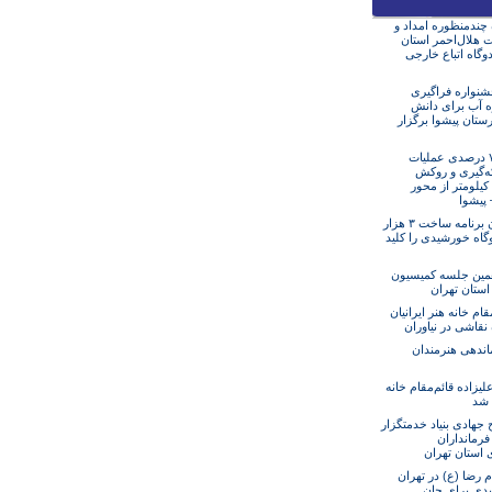
ه چندمنظوره امداد و
 هلال‌احمر استان
دوگاه اتباع خارجی
نواره فراگیری
ه آب برای دانش
ستان پیشوا برگزار
پیشرفت ۷۰ درصدی عملیات
ه‌گیری و روکش
آسفالت ۱۲ کیلومتر از محور
– پیشوا
استان تهران برنامه ساخت ۳ هزار
گاه خورشیدی را کلید
مین جلسه کمیسیون
 استان تهران
مقام خانه هنر ایرانیان
 نقاشی در نیاوران
ندهی هنرمندان
یزاده قائم‌مقام خانه
ن شد
جهادی بنیاد خدمتگزار
فرمانداران
 استان تهران
م رضا (ع) در تهران
یدی برای جان