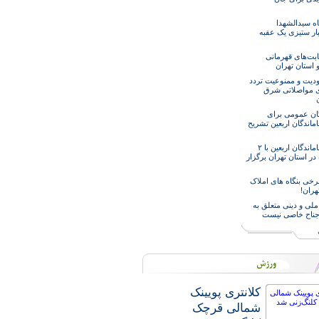
اه سیدالشهدا
ار ستیزی یک عقبه
ابت‌های قهرمانی
 استان تهران
دیت و ممنوعیت تردد
ی مواصلاتی شرق
ن
گان عمومی برای
اماندگان اربعین تشریح
راهپیمایی جاماندگان اربعین با ۲
ر استان تهران برگزار
خی بنگاه های املاک
هران!
ملی و دینی متعلق به
جناح خاصی نیست
کلانتری پویینک
شمالی قرچک