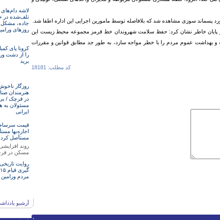
لاشه دام‌های
تلف‌شده در ح
پسماند سوزی مشاهده شد که بلافاصله توسط مامورین اجرایی این اداره اطفا شد.
جاده، مشکل ا
روزهای ورامی
ایان خاطر نشان کرد: حفظ سلامت شهروندان خط قرمز مجموعه محیط زیست این
و بهداشت عموم مردم را با خطر مواجه سازد، به طور جد مطابق قوانین و مقررات
کرونا پای کمبا
را از دشت ور
برید
کد مطلب: 18181
روزگار ناخوش
هنرمند‌‌‌ان صن
در قرچک / ‌بی
مسئولان‌ به ه
ایرانی
قیمت سرسام‌آ
اجاره‌بها مستأ
مستأصل کرد
روند افزایشی
مسکن در قر
روایت تاریخی
مردم ورامین
آرشیو یادداش