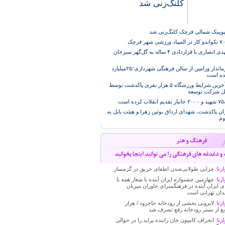
کلنگ‌زنی شد
پویینک شمالی قرچک کلنگ‌زنی شد
محمد مهدی انصاری با قراردادی ۴ ساله به گل‌گهر سیرجان
بازدید فرماندار ورامین از سالن فرهنگی شهرداری؛۲۵میلیارد
ده است
بررسی آخرین شرایط ورزشگاه ۵ هزار نفری پاکدشت توسط
ل شرکت توسعه
ان پاکدشت، شهدای ارداق بوئین زهرا و هیئت بابل به
وم
رنا:
چرایی طولانی‌شدن اطفای حریق در گرمسار
رنا:
چهارمین جشنواره ایران آینده با شعار همه با
ی ایران آینده در فرهنگسرای خاوران میزبان
دان تهرانی است
رنا:
لایروبی بخشی از رودخانه جاجرود / هزار
ع از بستر رودخانه رفع تصرف شد
رنا:
انحراف کامیون جان راننده پراید را در حوالی