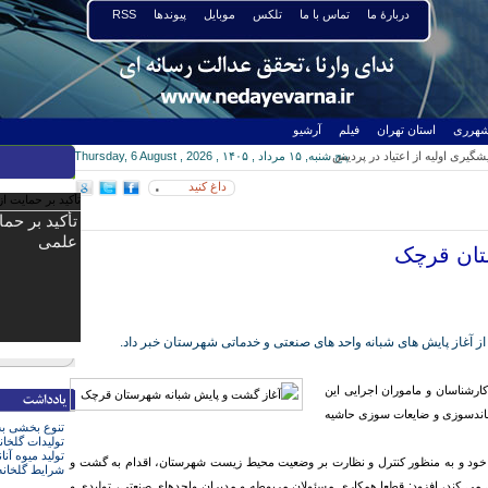
دربارۀ ما
تماس با ما
تلکس
موبایل
پیوندها
RSS
هرری
استان تهران
فیلم
آرشیو
یری اولیه از اعتیاد در پردیس
پنج شنبه, ۱۵ مرداد , ۱۴۰۵ ,
Thursday, 6 August , 2026
آغاز شد
رستان قرچک
پایتخت هستیم
ک در دوازدهمین دوره مجلس
ر از شهرستان‌ها تا سطح ملی
ست خبری حجت الاسلام محمودی رییس شورای
داغ کنید
۰
ا خبرنگاران
تأکید بر حم
علمی
تان قرچک
از پایش های شبانه واحد های صنعتی و خدماتی شهرستان خبر داد.
کارشناسان و ماموران اجرایی این
سماندسوزی و ضایعات سوزی حاشیه
تنوع بخشی به
تولیدات گلخان
تولید میوه آنا
نی خود و به منظور کنترل و نظارت بر وضعیت محیط زیست شهرستان، اقدام به گشت و
شرایط گلخانه
ی می کند، افزود: قطعا همکاری مسئولان مربوطه و مدیران واحدهای صنعتی، تولیدی و