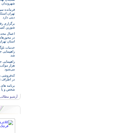
شهروندان
فرمانده سپ
تهران:استکب
دینی دارد
برگزاری رق
شورین کمپو
اعمال محدو
در محورها
استان تهرا
خدمات‌ ناو
راهپیمایی ج
شد
هزار موکب د
می‌شود
کدفروشی بر
در اطراف ت
برنامه های 
شخص و یا 
آرشیو مطالب