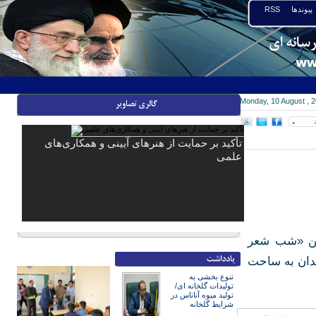
پیوندها
RSS
Monday, 10 August , 
۰
تأکید بر حمایت از هنرهای آیینی و همکاری‌های
علمی
یین «شب شعر
ندان به ساحت
تنوع بخشی به
تولیدات گلخانه ای/
تولید میوه آناناس در
شرایط گلخانه