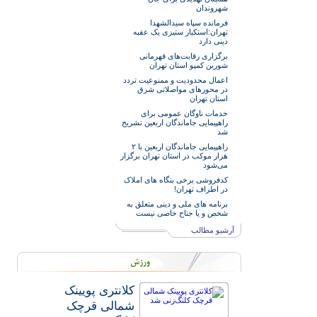
شهروندان
فرمانده سپاه سیدالشهدا
تهران:استکبار ستیزی یک عقبه
دینی دارد
برگزاری رقابت‌های قهرمانی
شورین کمپو استان تهران
اعمال محدودیت و ممنوعیت تردد
در محورهای مواصلاتی شرق
استان تهران
خدمات‌ ناوگان عمومی برای
راهپیمایی جاماندگان اربعین تشریح
شد
راهپیمایی جاماندگان اربعین با ۲
هزار موکب در استان تهران برگزار
می‌شود
کدفروشی برخی بنگاه های املاک
در اطراف تهران!
برنامه های ملی و دینی متعلق به
شخص و یا جناح خاصی نیست
آرشیو مطالب
کلانتری پویینک
شمالی قرچک