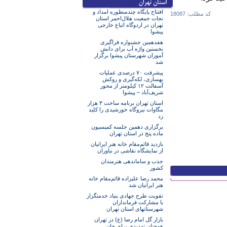
افتتاح پایگاه چندمنظوره امداد و
کد مطلب: 18087
نجات جمعیت هلال‌احمر استان
تهران در اردوگاه اتباع خارجی
پیشوا
هفدهمین جشنواره فراگیری
نخستین واژه آب برای دانش
آموزان شهرستان پیشوا برگزار
شد
پیشرفت ۷۰ درصدی عملیات
بهسازی، لکه‌گیری و روکش
آسفالت ۱۲ کیلومتر از محور
شریف‌آباد – پیشوا
استان تهران برنامه ساخت ۳ هزار
مگاوات نیروگاه خورشیدی را کلید
زد
برگزاری دهمین جلسه کمیسیون
ماده پنج در استان تهران
بازدید قائم‌مقام خانه هنر ایرانیان
از نمایشگاه نقاشی در نیاوران
جذب و ساماندهی هنرمندان
کشور
محمد رضا علیزاده قائم‌مقام خانه
هنر ایرانیان شد
تقویت طرح جهادی بنیاد خدمتگزار
با مشارکت فرمانداران
شهرستانهای استان تهران
بازار گل امام رضا (ع) در تهران
همچنان تهدیدی برای جان