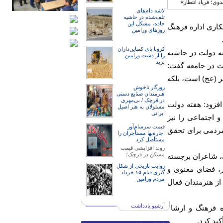
لاشه دام‌های
تلف‌شده در حاشیه
جاده، مشکل این
اری اداره فرهنگ
روزهای ورامین
کرونا پای کمباین‌داران
ه دولت در حاشیه
را از دشت ورامین
برید
یت در جامعه گفت:
 (عج) است، بلکه
روزگار ناخوش
هنرمند‌‌‌ان صنایع دستی
در قرچک / ‌بی‌مهری
افزود: هفته دولت
مسئولان‌ به هنر اصیل
ایرانی
 اجتماعی را نیز
قیمت سرسام‌آور
مردمی برای تحقق
اجاره‌بها مستأجران را
مستأصل کرد
روند افزایشی قیمت
مسکن در قرچک؛
، شاعران برجسته
روایت تاریخی از شکل
ر، فضای معنوی و
گیری قیام ۱۵ خرداد
مردم ورامین
ز هنرمندان فعال
آرشیو یادداشت
 فرهنگ و ارشاد
ید کرد.