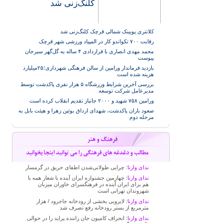
کلنگ‌زنی شد
کلانتری پویینک شمالی قرچک کلنگ‌زنی شد
رقابت ۷۰۰ تکواندو کار در المپیاد ورزشی شهر قرچک
محمد مهدی انصاری با قراردادی ۴ ساله به گل‌گهر سیرجان
پیوست
بازدید فرماندار ورامین از سالن فرهنگی شهرداری؛۲۵میلیارد
هزینه شده است
بررسی آخرین شرایط ورزشگاه ۵ هزار نفری پاکدشت توسط
مدیرعامل شرکت توسعه
ورامین ۷۵۸ شهید و ۲۰۰۰ جانباز تقدیم انقلاب کرده است
صعود باران پاکدشت، شهدای ارداق بوئین زهرا و هیئت بابل به
مرحله دوم
ندای وارنا:
چرایی طولانی‌شدن اطفای حریق در گرمسار
ندای وارنا:
چهارمین جشنواره ایران آینده با شعار همه با
هم برای ایران آینده در فرهنگسرای خاوران میزبان
شهروندان تهرانی است
ندای وارنا:
لایروبی بخشی از رودخانه جاجرود / هزار
مترمربع از بستر رودخانه رفع تصرف شد
ندای وارنا:
انحراف کامیون جان راننده پراید را در حوالی