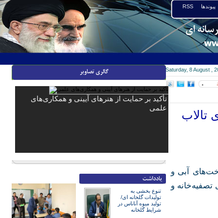
پیوندها
RSS
Saturday, 8 August , 
۰
تأکید بر حمایت از هنرهای آیینی و همکاری‌های
علمی
ی تالاب
خت‌های آبی و
 تصفیه‌خانه و
تنوع بخشی به
تولیدات گلخانه ای/
تولید میوه آناناس در
شرایط گلخانه