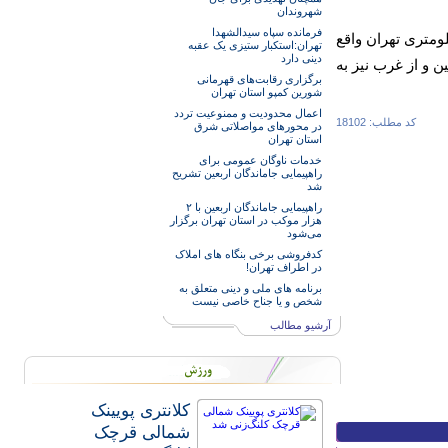
شهروندان
فرمانده سپاه سیدالشهدا
با ۲۷۰ هزار نفر جمعیت در جنوب شرق استان تهران است که در ۳۰ کیلومتری تهران واقع
تهران:استکبار ستیزی یک عقبه
دینی دارد
و از غرب نیز به
برگزاری رقابت‌های قهرمانی
شورین کمپو استان تهران
اعمال محدودیت و ممنوعیت تردد
کد مطلب: 18102
در محورهای مواصلاتی شرق
استان تهران
خدمات‌ ناوگان عمومی برای
راهپیمایی جاماندگان اربعین تشریح
شد
راهپیمایی جاماندگان اربعین با ۲
هزار موکب در استان تهران برگزار
می‌شود
کدفروشی برخی بنگاه های املاک
در اطراف تهران!
برنامه های ملی و دینی متعلق به
شخص و یا جناح خاصی نیست
آرشیو مطالب
کلانتری پویینک
شمالی قرچک