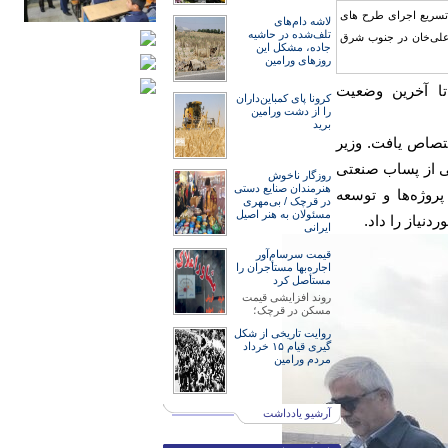
لاشه دام‌های
تلف‌شده در حاشیه
جاده، مشکل این
روزهای ورامین
تا آخرین وضعیت
کرونا پای کمباین‌داران
را از دشت ورامین
برید
تصاص یافت. وزیر
شی از پساب صنعتی
روزگار ناخوش
هنرمند‌‌‌ان صنایع دستی
روژه‌ها و توسعه
در قرچک / ‌بی‌مهری
مسئولان‌ به هنر اصیل
نیاز را داد.
ایرانی
قیمت سرسام‌آور
اجاره‌بها مستأجران را
مستأصل کرد
روند افزایشی قیمت
مسکن در قرچک؛
روایت تاریخی از شکل
گیری قیام ۱۵ خرداد
مردم ورامین
آرشیو یادداشت