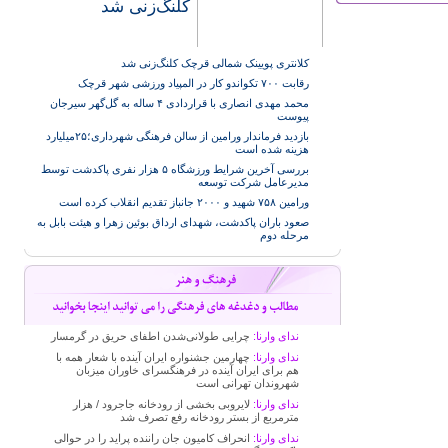
کلنگ‌زنی شد
کلانتری پویینک شمالی قرچک کلنگ‌زنی شد
رقابت ۷۰۰ تکواندو کار در المپیاد ورزشی شهر قرچک
محمد مهدی انصاری با قراردادی ۴ ساله به گل‌گهر سیرجان
پیوست
بازدید فرماندار ورامین از سالن فرهنگی شهرداری؛۲۵میلیارد
هزینه شده است
بررسی آخرین شرایط ورزشگاه ۵ هزار نفری پاکدشت توسط
مدیرعامل شرکت توسعه
ورامین ۷۵۸ شهید و ۲۰۰۰ جانباز تقدیم انقلاب کرده است
صعود باران پاکدشت، شهدای ارداق بوئین زهرا و هیئت بابل به
مرحله دوم
ندای وارنا:
چرایی طولانی‌شدن اطفای حریق در گرمسار
ندای وارنا:
چهارمین جشنواره ایران آینده با شعار همه با
هم برای ایران آینده در فرهنگسرای خاوران میزبان
شهروندان تهرانی است
ندای وارنا:
لایروبی بخشی از رودخانه جاجرود / هزار
مترمربع از بستر رودخانه رفع تصرف شد
ندای وارنا:
انحراف کامیون جان راننده پراید را در حوالی