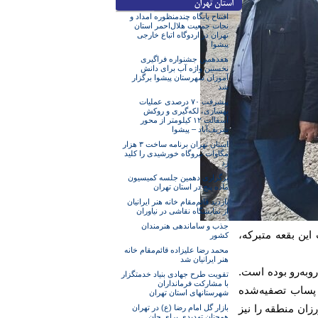
افتتاح پایگاه چندمنظوره امداد و
نجات جمعیت هلال‌احمر استان
تهران در اردوگاه اتباع خارجی
پیشوا
هفدهمین جشنواره فراگیری
نخستین واژه آب برای دانش
آموزان شهرستان پیشوا برگزار
شد
پیشرفت ۷۰ درصدی عملیات
بهسازی، لکه‌گیری و روکش
آسفالت ۱۲ کیلومتر از محور
شریف‌آباد – پیشوا
استان تهران برنامه ساخت ۳ هزار
مگاوات نیروگاه خورشیدی را کلید
زد
برگزاری دهمین جلسه کمیسیون
ماده پنج در استان تهران
بازدید قائم‌مقام خانه هنر ایرانیان
از نمایشگاه نقاشی در نیاوران
جذب و ساماندهی هنرمندان
این بقعه متبرکه،
کشور
محمد رضا علیزاده قائم‌مقام خانه
هنر ایرانیان شد
روبه‌رو بوده است.
تقویت طرح جهادی بنیاد خدمتگزار
با مشارکت فرمانداران
ل پساب تصفیه‌شده
شهرستانهای استان تهران
زان منطقه را نیز
بازار گل امام رضا (ع) در تهران
همچنان تهدیدی برای جان