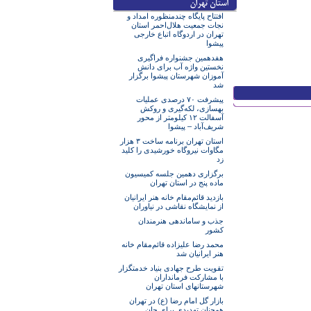
افتتاح پایگاه چندمنظوره امداد و
نجات جمعیت هلال‌احمر استان
تهران در اردوگاه اتباع خارجی
پیشوا
هفدهمین جشنواره فراگیری
نخستین واژه آب برای دانش
آموزان شهرستان پیشوا برگزار
شد
پیشرفت ۷۰ درصدی عملیات
بهسازی، لکه‌گیری و روکش
آسفالت ۱۲ کیلومتر از محور
شریف‌آباد – پیشوا
استان تهران برنامه ساخت ۳ هزار
مگاوات نیروگاه خورشیدی را کلید
زد
برگزاری دهمین جلسه کمیسیون
ماده پنج در استان تهران
بازدید قائم‌مقام خانه هنر ایرانیان
از نمایشگاه نقاشی در نیاوران
جذب و ساماندهی هنرمندان
کشور
محمد رضا علیزاده قائم‌مقام خانه
هنر ایرانیان شد
تقویت طرح جهادی بنیاد خدمتگزار
با مشارکت فرمانداران
شهرستانهای استان تهران
بازار گل امام رضا (ع) در تهران
همچنان تهدیدی برای جان