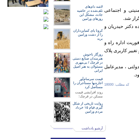
لاشه دام‌های
نیتی و اجتماعی
تلف‌شده در حاشیه
جاده، مشکل این
زار شد.
روزهای ورامین
 دکتر حیدریان و
کرونا پای کمباین‌داران
را از دشت ورامین
برید
ریت اداره راه و
غییر کاربری پلاک
روزگار ناخوش
هنرمند‌‌‌ان صنایع دستی
در قرچک / ‌بی‌مهری
ولتی ، مدیرعامل
مسئولان‌ به هنر اصیل
ایرانی
د.
قیمت سرسام‌آور
اجاره‌بها مستأجران را
کد مطلب: 18000
مستأصل کرد
روند افزایشی قیمت
مسکن در قرچک؛
روایت تاریخی از شکل
گیری قیام ۱۵ خرداد
مردم ورامین
آرشیو یادداشت