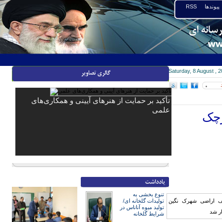
پیوندها
RSS
Saturday, 8 August , 
۰
تأکید بر حمایت از هنرهای آیینی و همکاری‌های
علمی
رچک
تنوع بخشی به
تولیدات گلخانه ای/
تولید میوه آناناس در
شرایط گلخانه