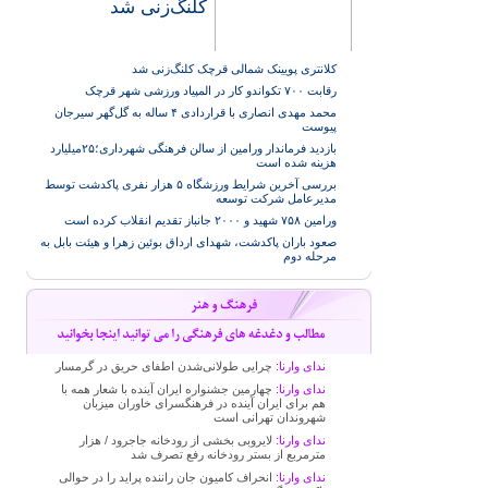
کلنگ‌زنی شد
کلانتری پویینک شمالی قرچک کلنگ‌زنی شد
رقابت ۷۰۰ تکواندو کار در المپیاد ورزشی شهر قرچک
محمد مهدی انصاری با قراردادی ۴ ساله به گل‌گهر سیرجان
پیوست
بازدید فرماندار ورامین از سالن فرهنگی شهرداری؛۲۵میلیارد
هزینه شده است
بررسی آخرین شرایط ورزشگاه ۵ هزار نفری پاکدشت توسط
مدیرعامل شرکت توسعه
ورامین ۷۵۸ شهید و ۲۰۰۰ جانباز تقدیم انقلاب کرده است
صعود باران پاکدشت، شهدای ارداق بوئین زهرا و هیئت بابل به
مرحله دوم
ندای وارنا:
چرایی طولانی‌شدن اطفای حریق در گرمسار
ندای وارنا:
چهارمین جشنواره ایران آینده با شعار همه با
هم برای ایران آینده در فرهنگسرای خاوران میزبان
شهروندان تهرانی است
ندای وارنا:
لایروبی بخشی از رودخانه جاجرود / هزار
مترمربع از بستر رودخانه رفع تصرف شد
ندای وارنا:
انحراف کامیون جان راننده پراید را در حوالی