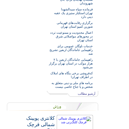
شهروندان
فرمانده سپاه سیدالشهدا
تهران:استکبار ستیزی یک عقبه
دینی دارد
برگزاری رقابت‌های قهرمانی
شورین کمپو استان تهران
اعمال محدودیت و ممنوعیت تردد
در محورهای مواصلاتی شرق
استان تهران
خدمات‌ ناوگان عمومی برای
راهپیمایی جاماندگان اربعین تشریح
شد
راهپیمایی جاماندگان اربعین با ۲
هزار موکب در استان تهران برگزار
می‌شود
کدفروشی برخی بنگاه های املاک
در اطراف تهران!
برنامه های ملی و دینی متعلق به
شخص و یا جناح خاصی نیست
آرشیو مطالب
کلانتری پویینک
شمالی قرچک