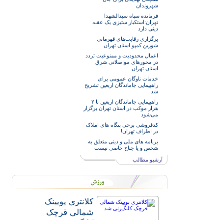
شهروندان
فرمانده سپاه سیدالشهدا
تهران:استکبار ستیزی یک عقبه
دینی دارد
برگزاری رقابت‌های قهرمانی
شورین کمپو استان تهران
اعمال محدودیت و ممنوعیت تردد
در محورهای مواصلاتی شرق
استان تهران
خدمات‌ ناوگان عمومی برای
راهپیمایی جاماندگان اربعین تشریح
شد
راهپیمایی جاماندگان اربعین با ۲
هزار موکب در استان تهران برگزار
می‌شود
کدفروشی برخی بنگاه های املاک
در اطراف تهران!
برنامه های ملی و دینی متعلق به
شخص و یا جناح خاصی نیست
آرشیو مطالب
کلانتری پویینک
شمالی قرچک