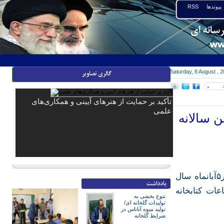
پیوندها
RSS
Saturday, 8 August , 
۰
تأکید بر حمایت از هنرهای آیینی و همکاری‌های
علمی
 سالانه
انجمن های فرهنگی -هنری شهرستان قرچک دومین جشن سالانه هنررا در۵آبانماه سال
ات کتابخانه
تنوع بخشی به
تولیدات گلخانه ای/
تولید میوه آناناس در
شرایط گلخانه