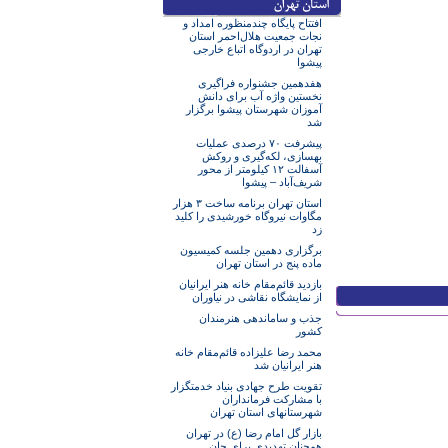
افتتاح پایگاه چندمنظوره امداد و
نجات جمعیت هلال‌احمر استان
تهران در اردوگاه اتباع خارجی
پیشوا
هفدهمین جشنواره فراگیری
نخستین واژه آب برای دانش
آموزان شهرستان پیشوا برگزار
شد
پیشرفت ۷۰ درصدی عملیات
بهسازی، لکه‌گیری و روکش
آسفالت ۱۲ کیلومتر از محور
شریف‌آباد – پیشوا
استان تهران برنامه ساخت ۳ هزار
مگاوات نیروگاه خورشیدی را کلید
زد
برگزاری دهمین جلسه کمیسیون
ماده پنج در استان تهران
بازدید قائم‌مقام خانه هنر ایرانیان
از نمایشگاه نقاشی در نیاوران
جذب و ساماندهی هنرمندان
کشور
محمد رضا علیزاده قائم‌مقام خانه
هنر ایرانیان شد
تقویت طرح جهادی بنیاد خدمتگزار
با مشارکت فرمانداران
شهرستانهای استان تهران
بازار گل امام رضا (ع) در تهران
همچنان تهدیدی برای جان