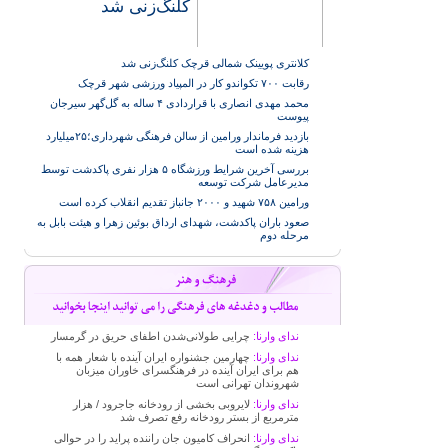
کلنگ‌زنی شد
کلانتری پویینک شمالی قرچک کلنگ‌زنی شد
رقابت ۷۰۰ تکواندو کار در المپیاد ورزشی شهر قرچک
محمد مهدی انصاری با قراردادی ۴ ساله به گل‌گهر سیرجان
پیوست
بازدید فرماندار ورامین از سالن فرهنگی شهرداری؛۲۵میلیارد
هزینه شده است
بررسی آخرین شرایط ورزشگاه ۵ هزار نفری پاکدشت توسط
مدیرعامل شرکت توسعه
ورامین ۷۵۸ شهید و ۲۰۰۰ جانباز تقدیم انقلاب کرده است
صعود باران پاکدشت، شهدای ارداق بوئین زهرا و هیئت بابل به
مرحله دوم
ندای وارنا:
چرایی طولانی‌شدن اطفای حریق در گرمسار
ندای وارنا:
چهارمین جشنواره ایران آینده با شعار همه با
هم برای ایران آینده در فرهنگسرای خاوران میزبان
شهروندان تهرانی است
ندای وارنا:
لایروبی بخشی از رودخانه جاجرود / هزار
مترمربع از بستر رودخانه رفع تصرف شد
ندای وارنا:
انحراف کامیون جان راننده پراید را در حوالی