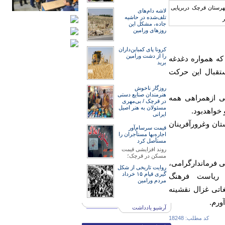
لاشه دام‌های
تلف‌شده در حاشیه
جاده، مشکل این
روزهای ورامین
کرونا پای کمباین‌داران
را از دشت ورامین
که همواره دغدغه
برید
ستقبال این حرکت
روزگار ناخوش
هنرمند‌‌‌ان صنایع دستی
قدردانی ازهمراهی همه
در قرچک / ‌بی‌مهری
مسئولان‌ به هنر اصیل
خواهدبود.
ایرانی
ان وغرورآفرینان
قیمت سرسام‌آور
اجاره‌بها مستأجران را
مستأصل کرد
روند افزایشی قیمت
مسکن در قرچک؛
ی فرماندارگرامی،
روایت تاریخی از شکل
گیری قیام ۱۵ خرداد
 ریاست فرهنگ
مردم ورامین
اتی غزال نقشینه
ورم.
آرشیو یادداشت
کد مطلب: 18248