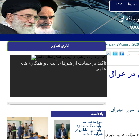
پیوندها
RSS
Friday, 7 August , 202
۰
تأکید بر حمایت از هنرهای آیینی و همکاری‌های
علمی
بعین در عراق
 مرز مهران،
تنوع بخشی به
تولیدات گلخانه ای/
تولید میوه آناناس در
شرایط گلخانه