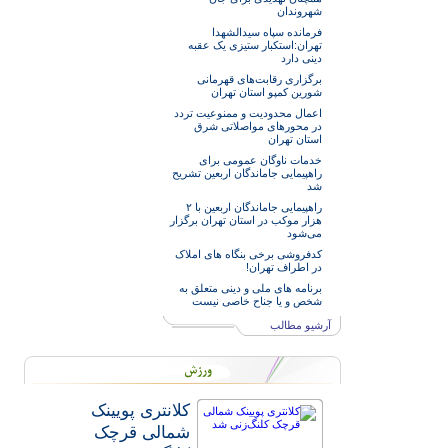
شهروندان
فرمانده سپاه سیدالشهدا
تهران:استکبار ستیزی یک عقبه
دینی دارد
برگزاری رقابت‌های قهرمانی
شورین کمپو استان تهران
اعمال محدودیت و ممنوعیت تردد
در محورهای مواصلاتی شرق
استان تهران
خدمات‌ ناوگان عمومی برای
راهپیمایی جاماندگان اربعین تشریح
شد
راهپیمایی جاماندگان اربعین با ۲
هزار موکب در استان تهران برگزار
می‌شود
کدفروشی برخی بنگاه های املاک
در اطراف تهران!
برنامه های ملی و دینی متعلق به
شخص و یا جناح خاصی نیست
آرشیو مطالب
کلانتری پویینک
شمالی قرچک