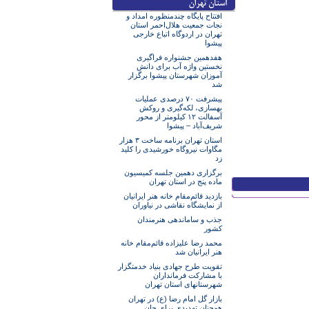
افتتاح پایگاه چندمنظوره امداد و
نجات جمعیت هلال‌احمر استان
تهران در اردوگاه اتباع خارجی
پیشوا
هفدهمین جشنواره فراگیری
نخستین واژه آب برای دانش
آموزان شهرستان پیشوا برگزار
شد
پیشرفت ۷۰ درصدی عملیات
بهسازی، لکه‌گیری و روکش
آسفالت ۱۲ کیلومتر از محور
شریف‌آباد – پیشوا
استان تهران برنامه ساخت ۳ هزار
مگاوات نیروگاه خورشیدی را کلید
زد
برگزاری دهمین جلسه کمیسیون
ماده پنج در استان تهران
بازدید قائم‌مقام خانه هنر ایرانیان
از نمایشگاه نقاشی در نیاوران
جذب و ساماندهی هنرمندان
کشور
محمد رضا علیزاده قائم‌مقام خانه
هنر ایرانیان شد
تقویت طرح جهادی بنیاد خدمتگزار
با مشارکت فرمانداران
شهرستانهای استان تهران
بازار گل امام رضا (ع) در تهران
همچنان تهدیدی برای جان