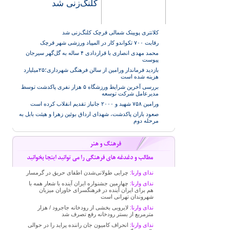
کلنگ‌زنی شد
کلانتری پویینک شمالی قرچک کلنگ‌زنی شد
رقابت ۷۰۰ تکواندو کار در المپیاد ورزشی شهر قرچک
محمد مهدی انصاری با قراردادی ۴ ساله به گل‌گهر سیرجان
پیوست
بازدید فرماندار ورامین از سالن فرهنگی شهرداری؛۲۵میلیارد
هزینه شده است
بررسی آخرین شرایط ورزشگاه ۵ هزار نفری پاکدشت توسط
مدیرعامل شرکت توسعه
ورامین ۷۵۸ شهید و ۲۰۰۰ جانباز تقدیم انقلاب کرده است
صعود باران پاکدشت، شهدای ارداق بوئین زهرا و هیئت بابل به
مرحله دوم
ندای وارنا:
چرایی طولانی‌شدن اطفای حریق در گرمسار
ندای وارنا:
چهارمین جشنواره ایران آینده با شعار همه با
هم برای ایران آینده در فرهنگسرای خاوران میزبان
شهروندان تهرانی است
ندای وارنا:
لایروبی بخشی از رودخانه جاجرود / هزار
مترمربع از بستر رودخانه رفع تصرف شد
ندای وارنا:
انحراف کامیون جان راننده پراید را در حوالی