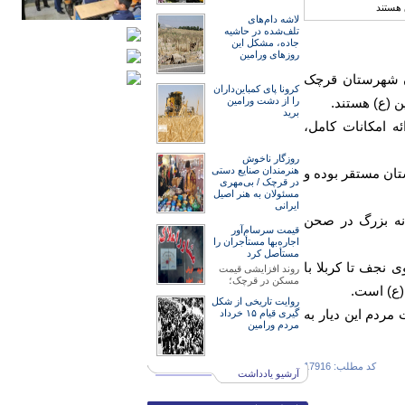
لاشه دام‌های
تلف‌شده در حاشیه
جاده، مشکل این
روزهای ورامین
ن شهرستان قرچک
کرونا پای کمباین‌داران
ن (ع) هستند.
را از دشت ورامین
برید
ه امکانات کامل،
روزگار ناخوش
هنرمند‌‌‌ان صنایع دستی
تان مستقر بوده و
در قرچک / ‌بی‌مهری
مسئولان‌ به هنر اصیل
ایرانی
انه بزرگ در صحن
قیمت سرسام‌آور
اجاره‌بها مستأجران را
مستأصل کرد
اء (س) نیز در عمود ۱۰۳۳ مسیر پیاده‌روی نجف تا کربلا با
روند افزایشی قیمت
مسکن در قرچک؛
(ع) است.
روایت تاریخی از شکل
مردم این دیار به
گیری قیام ۱۵ خرداد
مردم ورامین
کد مطلب: 17916
آرشیو یادداشت