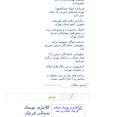
شهروندان
فرمانده سپاه سیدالشهدا
تهران:استکبار ستیزی یک عقبه
دینی دارد
برگزاری رقابت‌های قهرمانی
شورین کمپو استان تهران
اعمال محدودیت و ممنوعیت تردد
در محورهای مواصلاتی شرق
استان تهران
خدمات‌ ناوگان عمومی برای
راهپیمایی جاماندگان اربعین تشریح
شد
راهپیمایی جاماندگان اربعین با ۲
هزار موکب در استان تهران برگزار
می‌شود
کدفروشی برخی بنگاه های املاک
در اطراف تهران!
برنامه های ملی و دینی متعلق به
شخص و یا جناح خاصی نیست
آرشیو مطالب
کلانتری پویینک
شمالی قرچک