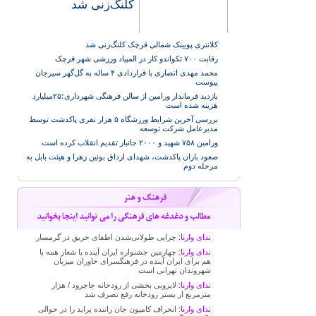
کلنگ‌زنی شد
کلانتری پویینک شمالی قرچک کلنگ‌زنی شد
رقابت ۷۰۰ تکواندو کار در المپیاد ورزشی شهر قرچک
محمد مهدی انصاری با قراردادی ۴ ساله به گل‌گهر سیرجان
پیوست
بازدید فرماندار ورامین از سالن فرهنگی شهرداری؛۲۵میلیارد
هزینه شده است
بررسی آخرین شرایط ورزشگاه ۵ هزار نفری پاکدشت توسط
مدیرعامل شرکت توسعه
ورامین ۷۵۸ شهید و ۲۰۰۰ جانباز تقدیم انقلاب کرده است
صعود باران پاکدشت، شهدای ارداق بوئین زهرا و هیئت بابل به
مرحله دوم
ندای وارنا:
چرایی طولانی‌شدن اطفای حریق در گرمسار
ندای وارنا:
چهارمین جشنواره ایران آینده با شعار همه با
هم برای ایران آینده در فرهنگسرای خاوران میزبان
شهروندان تهرانی است
ندای وارنا:
لایروبی بخشی از رودخانه جاجرود / هزار
مترمربع از بستر رودخانه رفع تصرف شد
ندای وارنا:
انحراف کامیون جان راننده پراید را در حوالی