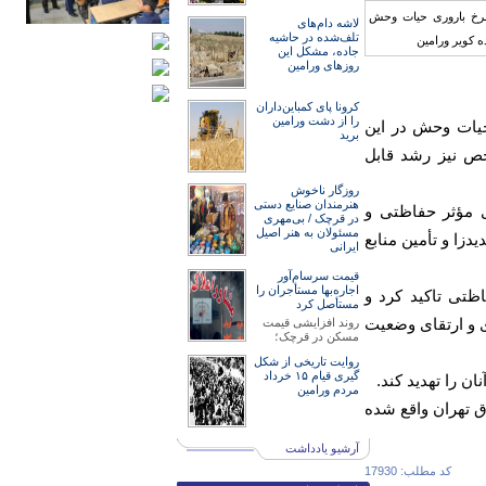
لاشه دام‌های
تلف‌شده در حاشیه
جاده، مشکل این
روزهای ورامین
کرونا پای کمباین‌داران
را از دشت ورامین
 حیات وحش در این
برید
‌ های شاخص نیز رشد قابل
روزگار ناخوش
هنرمند‌‌‌ان صنایع دستی
ی مؤثر حفاظتی و
در قرچک / ‌بی‌مهری
مسئولان‌ به هنر اصیل
زا و تأمین منابع
ایرانی
قیمت سرسام‌آور
اجاره‌بها مستأجران را
ظتی تاکید کرد و
مستأصل کرد
 و ارتقای وضعیت
روند افزایشی قیمت
مسکن در قرچک؛
روایت تاریخی از شکل
گیری قیام ۱۵ خرداد
 را تهدید کند.
مردم ورامین
جمعیت در ۳۵ کیلومتری جنوب‌شرق تهران واقع شده
آرشیو یادداشت
کد مطلب: 17930