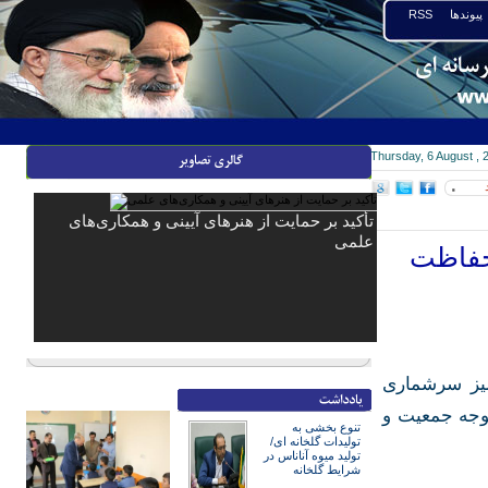
پیوندها
RSS
Thursday, 6 August , 
۰
تأکید بر حمایت از هنرهای آیینی و همکاری‌های
علمی
 حفاظت
میز سرشماری
وجه جمعیت و
تنوع بخشی به
تولیدات گلخانه ای/
تولید میوه آناناس در
شرایط گلخانه