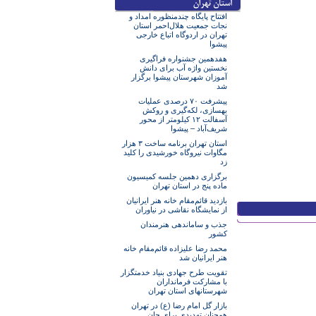
افتتاح پایگاه چندمنظوره امداد و
نجات جمعیت هلال‌احمر استان
تهران در اردوگاه اتباع خارجی
پیشوا
هفدهمین جشنواره فراگیری
نخستین واژه آب برای دانش
آموزان شهرستان پیشوا برگزار
شد
پیشرفت ۷۰ درصدی عملیات
بهسازی، لکه‌گیری و روکش
آسفالت ۱۲ کیلومتر از محور
شریف‌آباد – پیشوا
استان تهران برنامه ساخت ۳ هزار
مگاوات نیروگاه خورشیدی را کلید
زد
برگزاری دهمین جلسه کمیسیون
ماده پنج در استان تهران
بازدید قائم‌مقام خانه هنر ایرانیان
از نمایشگاه نقاشی در نیاوران
جذب و ساماندهی هنرمندان
کشور
محمد رضا علیزاده قائم‌مقام خانه
هنر ایرانیان شد
تقویت طرح جهادی بنیاد خدمتگزار
با مشارکت فرمانداران
شهرستانهای استان تهران
بازار گل امام رضا (ع) در تهران
همچنان تهدیدی برای جان