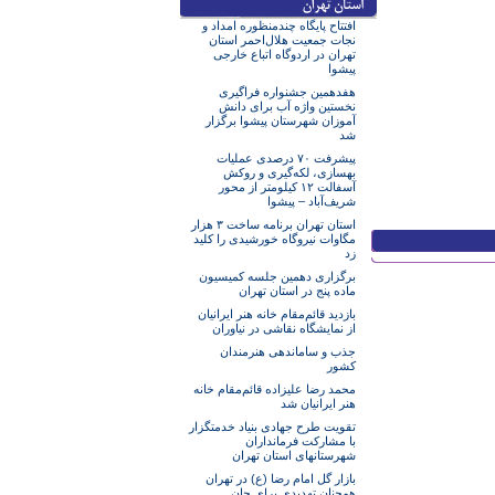
افتتاح پایگاه چندمنظوره امداد و
نجات جمعیت هلال‌احمر استان
تهران در اردوگاه اتباع خارجی
پیشوا
هفدهمین جشنواره فراگیری
نخستین واژه آب برای دانش
آموزان شهرستان پیشوا برگزار
شد
پیشرفت ۷۰ درصدی عملیات
بهسازی، لکه‌گیری و روکش
آسفالت ۱۲ کیلومتر از محور
شریف‌آباد – پیشوا
استان تهران برنامه ساخت ۳ هزار
مگاوات نیروگاه خورشیدی را کلید
زد
برگزاری دهمین جلسه کمیسیون
ماده پنج در استان تهران
بازدید قائم‌مقام خانه هنر ایرانیان
از نمایشگاه نقاشی در نیاوران
جذب و ساماندهی هنرمندان
کشور
محمد رضا علیزاده قائم‌مقام خانه
هنر ایرانیان شد
تقویت طرح جهادی بنیاد خدمتگزار
با مشارکت فرمانداران
شهرستانهای استان تهران
بازار گل امام رضا (ع) در تهران
همچنان تهدیدی برای جان