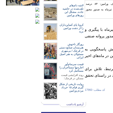
لاشه دام‌های
تلف‌شده در حاشیه
جاده، مشکل این
روزهای ورامین
کرونا پای کمباین‌داران
را از دشت ورامین
ائه‌شده در تیرماه با پیگیری و
برید
دور پروانه صنفی
روزگار ناخوش
هنرمند‌‌‌ان صنایع دستی
یش پاسخگویی به
در قرچک / ‌بی‌مهری
مسئولان‌ به هنر اصیل
 در ماه‌های اخیر
ایرانی
قیمت سرسام‌آور
اجاره‌بها مستأجران را
تبط، تلاش برای
مستأصل کرد
د در راستای تحقق
روند افزایشی قیمت
مسکن در قرچک؛
روایت تاریخی از شکل
گیری قیام ۱۵ خرداد
کد مطلب: 17960
مردم ورامین
آرشیو یادداشت