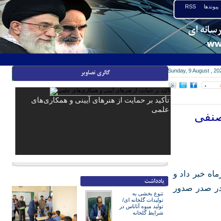
پیوندها
RSS
Sunday, 9 August , 20
۰
تأکید بر حمایت از هنرهای آیینی و همکاری‌های
علمی
‌های صنفی
ب در تیرماه خبر داد و
ن در صدر صدور
تنوع بخشی به
تولیدات گلخانه ای/
تولید میوه آناناس در
شرایط گلخانه