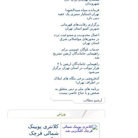
شهروندان
فرمانده سپاه سیدالشهدا
تهران:استکبار ستیزی یک عقبه
دینی دارد
برگزاری رقابت‌های قهرمانی
شورین کمپو استان تهران
اعمال محدودیت و ممنوعیت تردد
در محورهای مواصلاتی شرق
استان تهران
خدمات‌ ناوگان عمومی برای
راهپیمایی جاماندگان اربعین تشریح
شد
راهپیمایی جاماندگان اربعین با ۲
هزار موکب در استان تهران برگزار
می‌شود
کدفروشی برخی بنگاه های املاک
در اطراف تهران!
برنامه های ملی و دینی متعلق به
شخص و یا جناح خاصی نیست
آرشیو مطالب
کلانتری پویینک
شمالی قرچک