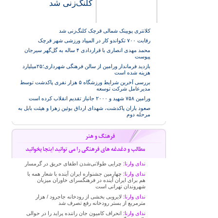
کلنگ‌زنی شد
کلانتری پویینک شمالی قرچک کلنگ‌زنی شد
رقابت ۷۰۰ تکواندو کار در المپیاد ورزشی شهر قرچک
محمد مهدی انصاری با قراردادی ۴ ساله به گل‌گهر سیرجان
پیوست
بازدید فرماندار ورامین از سالن فرهنگی شهرداری؛۲۵میلیارد
هزینه شده است
بررسی آخرین شرایط ورزشگاه ۵ هزار نفری پاکدشت توسط
مدیرعامل شرکت توسعه
ورامین ۷۵۸ شهید و ۲۰۰۰ جانباز تقدیم انقلاب کرده است
صعود باران پاکدشت، شهدای ارداق بوئین زهرا و هیئت بابل به
مرحله دوم
ندای وارنا:
چرایی طولانی‌شدن اطفای حریق در گرمسار
ندای وارنا:
چهارمین جشنواره ایران آینده با شعار همه با
هم برای ایران آینده در فرهنگسرای خاوران میزبان
شهروندان تهرانی است
ندای وارنا:
لایروبی بخشی از رودخانه جاجرود / هزار
مترمربع از بستر رودخانه رفع تصرف شد
ندای وارنا:
انحراف کامیون جان راننده پراید را در حوالی