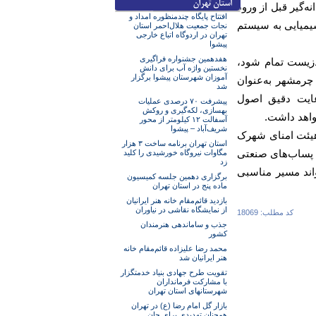
‌گیر قبل از ورود
افتتاح پایگاه چندمنظوره امداد و
شیمیایی به سیستم
نجات جمعیت هلال‌احمر استان
تهران در اردوگاه اتباع خارجی
پیشوا
هفدهمین جشنواره فراگیری
‌زیست تمام شود،
نخستین واژه آب برای دانش
آموزان شهرستان پیشوا برگزار
چرمشهر به‌عنوان
شد
عایت دقیق اصول
پیشرفت ۷۰ درصدی عملیات
بهسازی، لکه‌گیری و روکش
واهد داشت.
آسفالت ۱۲ کیلومتر از محور
شریف‌آباد – پیشوا
هیئت امنای شهرک
استان تهران برنامه ساخت ۳ هزار
 پساب‌های صنعتی
مگاوات نیروگاه خورشیدی را کلید
زد
اند مسیر مناسبی
برگزاری دهمین جلسه کمیسیون
ماده پنج در استان تهران
بازدید قائم‌مقام خانه هنر ایرانیان
از نمایشگاه نقاشی در نیاوران
کد مطلب: 18069
جذب و ساماندهی هنرمندان
کشور
محمد رضا علیزاده قائم‌مقام خانه
هنر ایرانیان شد
تقویت طرح جهادی بنیاد خدمتگزار
با مشارکت فرمانداران
شهرستانهای استان تهران
بازار گل امام رضا (ع) در تهران
همچنان تهدیدی برای جان