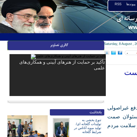
پیوندها
RSS
Saturday, 8 August , 
۰
تأکید بر حمایت از هنرهای آیینی و همکاری‌های
علمی
یست
فع غیراصولی
مسئولان صمت
تنوع بخشی به
تولیدات گلخانه ای/
و سلامت مردم
تولید میوه آناناس در
شرایط گلخانه