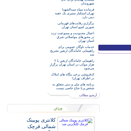
شهروندان
فرمانده سپاه سیدالشهدا
تهران:استکبار ستیزی یک عقبه
دینی دارد
برگزاری رقابت‌های قهرمانی
شورین کمپو استان تهران
اعمال محدودیت و ممنوعیت تردد
در محورهای مواصلاتی شرق
استان تهران
خدمات‌ ناوگان عمومی برای
راهپیمایی جاماندگان اربعین تشریح
شد
راهپیمایی جاماندگان اربعین با ۲
هزار موکب در استان تهران برگزار
می‌شود
کدفروشی برخی بنگاه های املاک
در اطراف تهران!
برنامه های ملی و دینی متعلق به
شخص و یا جناح خاصی نیست
آرشیو مطالب
کلانتری پویینک
شمالی قرچک