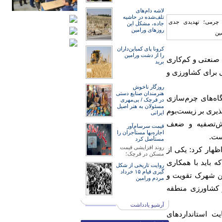
لاشه دام‌های
تلف‌شده در حاشیه
جاده، مشکل این
روزهای ورامین
کرونا پای کمباین‌داران
را از دشت ورامین
صنعتی و کم‌کاری
برید
ی برای کشاورزی و
روزگار ناخوش
هنرمند‌‌‌ان صنایع دستی
اه‌های چرم‌سازی
در قرچک / ‌بی‌مهری
مسئولان‌ به هنر اصیل
پذیری بر زیست‌بوم
ایرانی
یش‌تصفیه و ضعف
قیمت سرسام‌آور
اجاره‌بها مستأجران را
ست.
مستأصل کرد
روند افزایشی قیمت
هار کرد: یکی از
مسکن در قرچک؛
 باید با همکاری
روایت تاریخی از شکل
گیری قیام ۱۵ خرداد
ین شهرک تقویت و
مردم ورامین
و کشاورزی منطقه
آرشیو یادداشت
ت استانداردهای