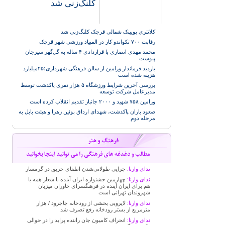
کلنگ‌زنی شد
کلانتری پویینک شمالی قرچک کلنگ‌زنی شد
رقابت ۷۰۰ تکواندو کار در المپیاد ورزشی شهر قرچک
محمد مهدی انصاری با قراردادی ۴ ساله به گل‌گهر سیرجان
پیوست
بازدید فرماندار ورامین از سالن فرهنگی شهرداری؛۲۵میلیارد
هزینه شده است
بررسی آخرین شرایط ورزشگاه ۵ هزار نفری پاکدشت توسط
مدیرعامل شرکت توسعه
ورامین ۷۵۸ شهید و ۲۰۰۰ جانباز تقدیم انقلاب کرده است
صعود باران پاکدشت، شهدای ارداق بوئین زهرا و هیئت بابل به
مرحله دوم
ندای وارنا:
چرایی طولانی‌شدن اطفای حریق در گرمسار
ندای وارنا:
چهارمین جشنواره ایران آینده با شعار همه با
هم برای ایران آینده در فرهنگسرای خاوران میزبان
شهروندان تهرانی است
ندای وارنا:
لایروبی بخشی از رودخانه جاجرود / هزار
مترمربع از بستر رودخانه رفع تصرف شد
ندای وارنا:
انحراف کامیون جان راننده پراید را در حوالی