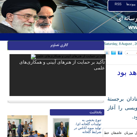
پیوندها
RSS
Saturday, 8 August , 
۰
تأکید بر حمایت از هنرهای آیینی و همکاری‌های
علمی
د بود
ادان برجستۀ
یسی را آغاز
د.
تنوع بخشی به
تولیدات گلخانه ای/
تولید میوه آناناس در
شرایط گلخانه