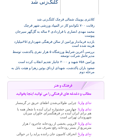
کلنگ‌زنی شد
کلانتری پویینک شمالی قرچک کلنگ‌زنی شد
رقابت ۷۰۰ تکواندو کار در المپیاد ورزشی شهر قرچک
محمد مهدی انصاری با قراردادی ۴ ساله به گل‌گهر سیرجان
پیوست
بازدید فرماندار ورامین از سالن فرهنگی شهرداری؛۲۵میلیارد
هزینه شده است
بررسی آخرین شرایط ورزشگاه ۵ هزار نفری پاکدشت توسط
مدیرعامل شرکت توسعه
ورامین ۷۵۸ شهید و ۲۰۰۰ جانباز تقدیم انقلاب کرده است
صعود باران پاکدشت، شهدای ارداق بوئین زهرا و هیئت بابل به
مرحله دوم
ندای وارنا:
چرایی طولانی‌شدن اطفای حریق در گرمسار
ندای وارنا:
چهارمین جشنواره ایران آینده با شعار همه با
هم برای ایران آینده در فرهنگسرای خاوران میزبان
شهروندان تهرانی است
ندای وارنا:
لایروبی بخشی از رودخانه جاجرود / هزار
مترمربع از بستر رودخانه رفع تصرف شد
ندای وارنا:
انحراف کامیون جان راننده پراید را در حوالی