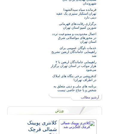
شهروندان
فرمانده سپاه سیدالشهدا
تهران:استکبار ستیزی یک عقبه
دینی دارد
برگزاری رقابت‌های قهرمانی
شورین کمپو استان تهران
اعمال محدودیت و ممنوعیت تردد
در محورهای مواصلاتی شرق
استان تهران
خدمات‌ ناوگان عمومی برای
راهپیمایی جاماندگان اربعین تشریح
شد
راهپیمایی جاماندگان اربعین با ۲
هزار موکب در استان تهران برگزار
می‌شود
کدفروشی برخی بنگاه های املاک
در اطراف تهران!
برنامه های ملی و دینی متعلق به
شخص و یا جناح خاصی نیست
آرشیو مطالب
کلانتری پویینک
شمالی قرچک