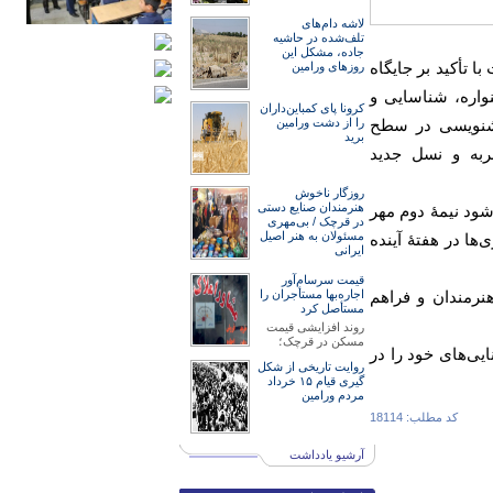
لاشه دام‌های
تلف‌شده در حاشیه
جاده، مشکل این
 تأکید بر جایگاه
روزهای ورامین
واره، شناسایی و
کرونا پای کمباین‌داران
وشنویسی در سطح
را از دشت ورامین
برید
ربه و نسل جدید
روزگار ناخوش
هنرمند‌‌‌ان صنایع دستی
شود نیمۀ دوم مهر
در قرچک / ‌بی‌مهری
مسئولان‌ به هنر اصیل
ها در هفتۀ آینده
ایرانی
قیمت سرسام‌آور
نرمندان و فراهم
اجاره‌بها مستأجران را
مستأصل کرد
روند افزایشی قیمت
مسکن در قرچک؛
یی‌های خود را در
روایت تاریخی از شکل
گیری قیام ۱۵ خرداد
مردم ورامین
کد مطلب: 18114
آرشیو یادداشت