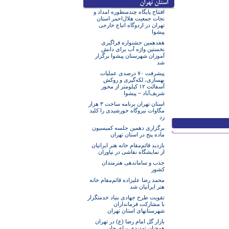
افتتاح پایگاه چندمنظوره امداد و
نجات جمعیت هلال‌احمر استان
تهران در اردوگاه اتباع خارجی
پیشوا
هفدهمین جشنواره فراگیری
نخستین واژه آب برای دانش
آموزان شهرستان پیشوا برگزار
شد
پیشرفت ۷۰ درصدی عملیات
بهسازی، لکه‌گیری و روکش
آسفالت ۱۲ کیلومتر از محور
شریف‌آباد – پیشوا
استان تهران برنامه ساخت ۳ هزار
مگاوات نیروگاه خورشیدی را کلید
زد
برگزاری دهمین جلسه کمیسیون
ماده پنج در استان تهران
بازدید قائم‌مقام خانه هنر ایرانیان
از نمایشگاه نقاشی در نیاوران
جذب و ساماندهی هنرمندان
کشور
محمد رضا علیزاده قائم‌مقام خانه
هنر ایرانیان شد
تقویت طرح جهادی بنیاد خدمتگزار
با مشارکت فرمانداران
شهرستانهای استان تهران
بازار گل امام رضا (ع) در تهران
همچنان تهدیدی برای جان