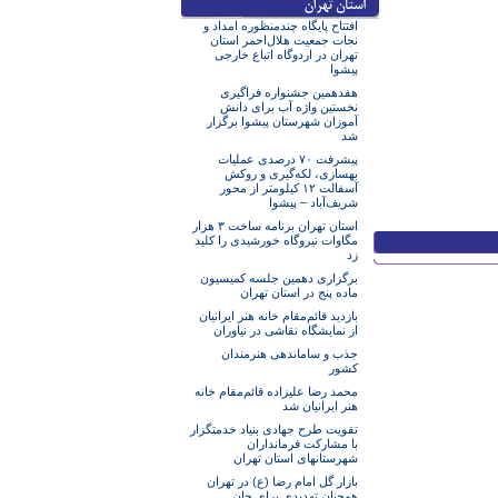
افتتاح پایگاه چندمنظوره امداد و
نجات جمعیت هلال‌احمر استان
تهران در اردوگاه اتباع خارجی
پیشوا
هفدهمین جشنواره فراگیری
نخستین واژه آب برای دانش
آموزان شهرستان پیشوا برگزار
شد
پیشرفت ۷۰ درصدی عملیات
بهسازی، لکه‌گیری و روکش
آسفالت ۱۲ کیلومتر از محور
شریف‌آباد – پیشوا
استان تهران برنامه ساخت ۳ هزار
مگاوات نیروگاه خورشیدی را کلید
زد
برگزاری دهمین جلسه کمیسیون
ماده پنج در استان تهران
بازدید قائم‌مقام خانه هنر ایرانیان
از نمایشگاه نقاشی در نیاوران
جذب و ساماندهی هنرمندان
کشور
محمد رضا علیزاده قائم‌مقام خانه
هنر ایرانیان شد
تقویت طرح جهادی بنیاد خدمتگزار
با مشارکت فرمانداران
شهرستانهای استان تهران
بازار گل امام رضا (ع) در تهران
همچنان تهدیدی برای جان