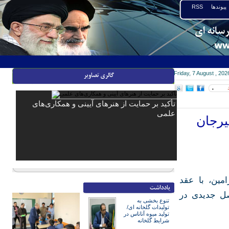
پیوندها
RSS
Friday, 7 August , 202
۰
تأکید بر حمایت از هنرهای آیینی و همکاری‌های
علمی
گل‌گهر سیرجان
بال ورامین، با عقد
صل جدیدی در
تنوع بخشی به
تولیدات گلخانه ای/
تولید میوه آناناس در
شرایط گلخانه