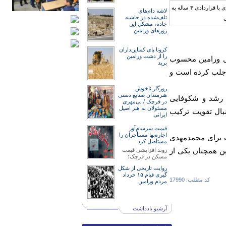
لاشه دام‌های
تلف‌شده در حاشیه
جاده، مشکل این
روزهای ورامین
کرونا پای کمباین‌داران
را از دشت ورامین
بال ورامین محسوب
برید
ا جلب کرده است و
روزگار ناخوش
هنرمند‌‌‌ان صنایع دستی
ز رشد و شکوفایی
در قرچک / ‌بی‌مهری
مسئولان‌ به هنر اصیل
بال تقویت ترکیب
ایرانی
قیمت سرسام‌آور
اجاره‌بها مستأجران را
کت برای محمدمهدی
مستأصل کرد
ن همچنان یکی از
روند افزایشی قیمت
مسکن در قرچک؛
روایت تاریخی از شکل
گیری قیام ۱۵ خرداد
کد مطلب: 17990
مردم ورامین
آرشیو یادداشت