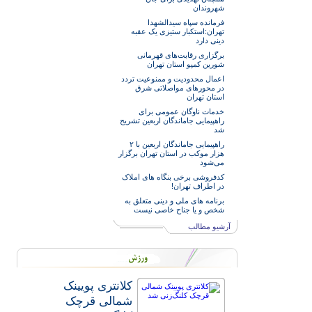
شهروندان
فرمانده سپاه سیدالشهدا
تهران:استکبار ستیزی یک عقبه
دینی دارد
برگزاری رقابت‌های قهرمانی
شورین کمپو استان تهران
اعمال محدودیت و ممنوعیت تردد
در محورهای مواصلاتی شرق
استان تهران
خدمات‌ ناوگان عمومی برای
راهپیمایی جاماندگان اربعین تشریح
شد
راهپیمایی جاماندگان اربعین با ۲
هزار موکب در استان تهران برگزار
می‌شود
کدفروشی برخی بنگاه های املاک
در اطراف تهران!
برنامه های ملی و دینی متعلق به
شخص و یا جناح خاصی نیست
آرشیو مطالب
کلانتری پویینک
شمالی قرچک