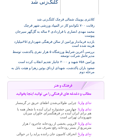
کلنگ‌زنی شد
کلانتری پویینک شمالی قرچک کلنگ‌زنی شد
رقابت ۷۰۰ تکواندو کار در المپیاد ورزشی شهر قرچک
محمد مهدی انصاری با قراردادی ۴ ساله به گل‌گهر سیرجان
پیوست
بازدید فرماندار ورامین از سالن فرهنگی شهرداری؛۲۵میلیارد
هزینه شده است
بررسی آخرین شرایط ورزشگاه ۵ هزار نفری پاکدشت توسط
مدیرعامل شرکت توسعه
ورامین ۷۵۸ شهید و ۲۰۰۰ جانباز تقدیم انقلاب کرده است
صعود باران پاکدشت، شهدای ارداق بوئین زهرا و هیئت بابل به
مرحله دوم
ندای وارنا:
چرایی طولانی‌شدن اطفای حریق در گرمسار
ندای وارنا:
چهارمین جشنواره ایران آینده با شعار همه با
هم برای ایران آینده در فرهنگسرای خاوران میزبان
شهروندان تهرانی است
ندای وارنا:
لایروبی بخشی از رودخانه جاجرود / هزار
مترمربع از بستر رودخانه رفع تصرف شد
ندای وارنا:
انحراف کامیون جان راننده پراید را در حوالی