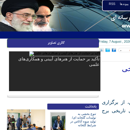
پیوندها
RSS
Friday, 7 August , 202
۰
تأکید بر حمایت از هنرهای آیینی و همکاری‌های
علمی
خی
 از برگزاری
 تاریخی برج
تنوع بخشی به
تولیدات گلخانه ای/
تولید میوه آناناس در
شرایط گلخانه