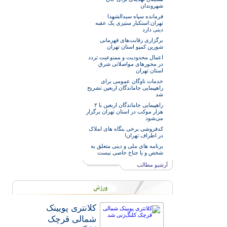
شهروندان
فرمانده سپاه سیدالشهدا
تهران:استکبار ستیزی یک عقبه
دینی دارد
برگزاری رقابت‌های قهرمانی
شورین کمپو استان تهران
اعمال محدودیت و ممنوعیت تردد
در محورهای مواصلاتی شرق
استان تهران
خدمات‌ ناوگان عمومی برای
راهپیمایی جاماندگان اربعین تشریح
شد
راهپیمایی جاماندگان اربعین با ۲
هزار موکب در استان تهران برگزار
می‌شود
کدفروشی برخی بنگاه های املاک
در اطراف تهران!
برنامه های ملی و دینی متعلق به
شخص و یا جناح خاصی نیست
آرشیو مطالب
کلانتری پویینک
شمالی قرچک