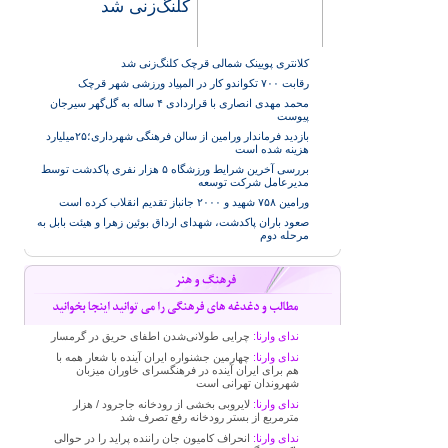
کلنگ‌زنی شد
کلانتری پویینک شمالی قرچک کلنگ‌زنی شد
رقابت ۷۰۰ تکواندو کار در المپیاد ورزشی شهر قرچک
محمد مهدی انصاری با قراردادی ۴ ساله به گل‌گهر سیرجان
پیوست
بازدید فرماندار ورامین از سالن فرهنگی شهرداری؛۲۵میلیارد
هزینه شده است
بررسی آخرین شرایط ورزشگاه ۵ هزار نفری پاکدشت توسط
مدیرعامل شرکت توسعه
ورامین ۷۵۸ شهید و ۲۰۰۰ جانباز تقدیم انقلاب کرده است
صعود باران پاکدشت، شهدای ارداق بوئین زهرا و هیئت بابل به
مرحله دوم
ندای وارنا:
چرایی طولانی‌شدن اطفای حریق در گرمسار
ندای وارنا:
چهارمین جشنواره ایران آینده با شعار همه با
هم برای ایران آینده در فرهنگسرای خاوران میزبان
شهروندان تهرانی است
ندای وارنا:
لایروبی بخشی از رودخانه جاجرود / هزار
مترمربع از بستر رودخانه رفع تصرف شد
ندای وارنا:
انحراف کامیون جان راننده پراید را در حوالی