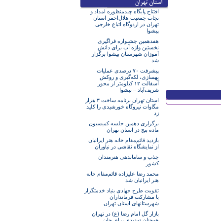
افتتاح پایگاه چندمنظوره امداد و
نجات جمعیت هلال‌احمر استان
تهران در اردوگاه اتباع خارجی
پیشوا
هفدهمین جشنواره فراگیری
نخستین واژه آب برای دانش
آموزان شهرستان پیشوا برگزار
شد
پیشرفت ۷۰ درصدی عملیات
بهسازی، لکه‌گیری و روکش
آسفالت ۱۲ کیلومتر از محور
شریف‌آباد – پیشوا
استان تهران برنامه ساخت ۳ هزار
مگاوات نیروگاه خورشیدی را کلید
زد
برگزاری دهمین جلسه کمیسیون
ماده پنج در استان تهران
بازدید قائم‌مقام خانه هنر ایرانیان
از نمایشگاه نقاشی در نیاوران
جذب و ساماندهی هنرمندان
کشور
محمد رضا علیزاده قائم‌مقام خانه
هنر ایرانیان شد
تقویت طرح جهادی بنیاد خدمتگزار
با مشارکت فرمانداران
شهرستانهای استان تهران
بازار گل امام رضا (ع) در تهران
همچنان تهدیدی برای جان