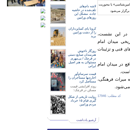
لاشه دام‌های
تلف‌شده در حاشیه
جاده، مشکل این
روزهای ورامین
کرونا پای کمباین‌داران
را از دشت ورامین
 در این نشست،
برید
یخی میدان امام
ی فنی و تزئینات
روزگار ناخوش
هنرمند‌‌‌ان صنایع دستی
در قرچک / ‌بی‌مهری
مسئولان‌ به هنر اصیل
حل برج علاءالدوله واقع در میدان امام
ایرانی
 است.
قیمت سرسام‌آور
اجاره‌بها مستأجران را
ه میراث فرهنگی،
مستأصل کرد
می‌شود.
روند افزایشی قیمت
مسکن در قرچک؛
کد مطلب: 17946
روایت تاریخی از شکل
گیری قیام ۱۵ خرداد
مردم ورامین
آرشیو یادداشت