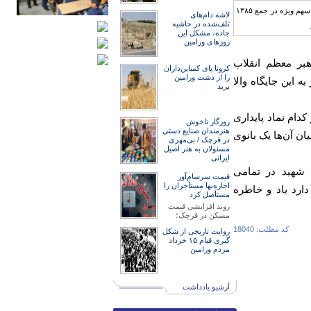
لاشه دام‌های
تلف‌شده در حاشیه
جاده، مشکل این
روزهای ورامین
هبر معظم انقلاب
کرونا پای کمباین‌داران
را از دشت ورامین
 این جایگاه والا
برید
ضور دارند که هر کدام نماد پایداری
روزگار ناخوش
هنرمند‌‌‌ان صنایع دستی
 آزاده وجود دارد که در میان آن‌ها یک بانوی
در قرچک / ‌بی‌مهری
مسئولان‌ به هنر اصیل
ایرانی
د شهید در تمامی
قیمت سرسام‌آور
اجاره‌بها مستأجران را
ارد یاد و خاطره
مستأصل کرد
روند افزایشی قیمت
مسکن در قرچک؛
کد مطلب: 18040
روایت تاریخی از شکل
گیری قیام ۱۵ خرداد
مردم ورامین
آرشیو یادداشت