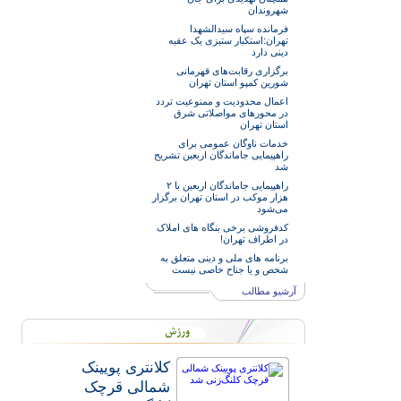
شهروندان
فرمانده سپاه سیدالشهدا
تهران:استکبار ستیزی یک عقبه
دینی دارد
برگزاری رقابت‌های قهرمانی
شورین کمپو استان تهران
اعمال محدودیت و ممنوعیت تردد
در محورهای مواصلاتی شرق
استان تهران
خدمات‌ ناوگان عمومی برای
راهپیمایی جاماندگان اربعین تشریح
شد
راهپیمایی جاماندگان اربعین با ۲
هزار موکب در استان تهران برگزار
می‌شود
کدفروشی برخی بنگاه های املاک
در اطراف تهران!
برنامه های ملی و دینی متعلق به
شخص و یا جناح خاصی نیست
آرشیو مطالب
کلانتری پویینک
شمالی قرچک