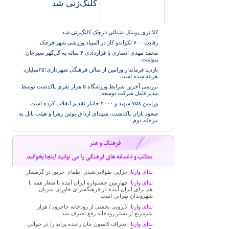
کلنگ‌زنی شد
کلانتری پویینک شمالی قرچک کلنگ‌زنی شد
رقابت ۷۰۰ تکواندو کار در المپیاد ورزشی شهر قرچک
محمد مهدی انصاری با قراردادی ۴ ساله به گل‌گهر سیرجان
پیوست
بازدید فرماندار ورامین از سالن فرهنگی شهرداری؛۲۵میلیارد
هزینه شده است
بررسی آخرین شرایط ورزشگاه ۵ هزار نفری پاکدشت توسط
مدیرعامل شرکت توسعه
ورامین ۷۵۸ شهید و ۲۰۰۰ جانباز تقدیم انقلاب کرده است
صعود باران پاکدشت، شهدای ارداق بوئین زهرا و هیئت بابل به
مرحله دوم
ندای وارنا:
چرایی طولانی‌شدن اطفای حریق در گرمسار
ندای وارنا:
چهارمین جشنواره ایران آینده با شعار همه با
هم برای ایران آینده در فرهنگسرای خاوران میزبان
شهروندان تهرانی است
ندای وارنا:
لایروبی بخشی از رودخانه جاجرود / هزار
مترمربع از بستر رودخانه رفع تصرف شد
ندای وارنا:
انحراف کامیون جان راننده پراید را در حوالی