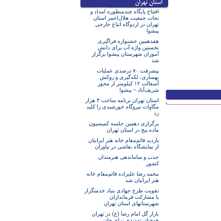
افتتاح پایگاه چندمنظوره امداد و
نجات جمعیت هلال‌احمر استان
تهران در اردوگاه اتباع خارجی
پیشوا
هفدهمین جشنواره فراگیری
نخستین واژه آب برای دانش
آموزان شهرستان پیشوا برگزار
شد
پیشرفت ۷۰ درصدی عملیات
بهسازی، لکه‌گیری و روکش
آسفالت ۱۲ کیلومتر از محور
شریف‌آباد – پیشوا
استان تهران برنامه ساخت ۳ هزار
مگاوات نیروگاه خورشیدی را کلید
زد
برگزاری دهمین جلسه کمیسیون
ماده پنج در استان تهران
بازدید قائم‌مقام خانه هنر ایرانیان
از نمایشگاه نقاشی در نیاوران
جذب و ساماندهی هنرمندان
کشور
محمد رضا علیزاده قائم‌مقام خانه
هنر ایرانیان شد
تقویت طرح جهادی بنیاد خدمتگزار
با مشارکت فرمانداران
شهرستانهای استان تهران
بازار گل امام رضا (ع) در تهران
همچنان تهدیدی برای جان