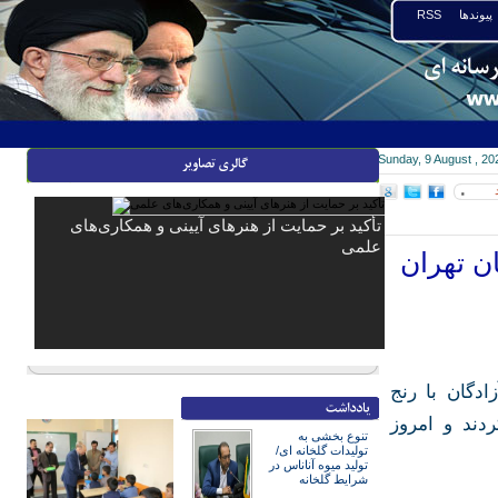
پیوندها
RSS
Sunday, 9 August , 20
۰
تأکید بر حمایت از هنرهای آیینی و همکاری‌های
علمی
جمع ۱۳۸۵ آزاده استان تهران
ادگان با رنج
دند و امروز
تنوع بخشی به
تولیدات گلخانه ای/
تولید میوه آناناس در
شرایط گلخانه