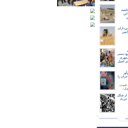
اشیه
ین
ن
ین‌داران
امین
ایع دستی
‌مهری
نر اصیل
ور
جران را
 قیمت
چک؛
 از شکل
گیری قیام ۱۵ خرداد
ت