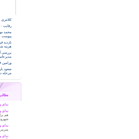
کلانتری 
رقابت ۷۰۰ تکواندو کار در المپیاد ورزشی شهر قرچک
پیوست
هزینه ش
مدیرعام
ورامین ۷۵۸ شهید و ۲۰۰۰ جانباز تقدیم انقلاب کرده است
صعود بار
مرحله د
ندای وا
ندای وا
هم برا
شهرون
ندای وا
مترمرب
ندای وا