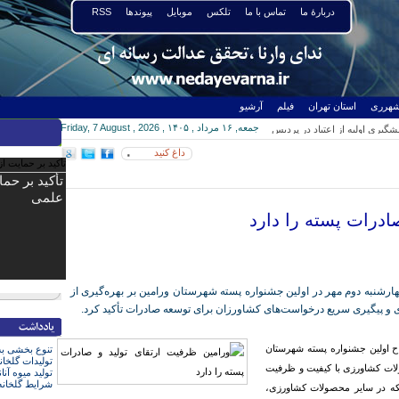
دربارۀ ما
تماس با ما
تلکس
موبایل
پیوندها
RSS
هرری
استان تهران
فیلم
آرشیو
یری اولیه از اعتیاد در پردیس
جمعه, ۱۶ مرداد , ۱۴۰۵ ,
Friday, 7 August , 2026
آغاز شد
رستان قرچک
پایتخت هستیم
ک در دوازدهمین دوره مجلس
ر از شهرستان‌ها تا سطح ملی
ست خبری حجت الاسلام محمودی رییس شورای
داغ کنید
۰
ا خبرنگاران
تأکید بر حم
علمی
ادرات پسته را دارد
ارشنبه دوم مهر در اولین جشنواره پسته شهرستان ورامین بر بهره‌گیری از
و پیگیری سریع درخواست‌های کشاورزان برای توسعه صادرات تأکید کرد.
اح اولین جشنواره پسته شهرستان
تنوع بخشی به
تولیدات گلخان
ولات کشاورزی با کیفیت و ظرفیت
تولید میوه آنا
شرایط گلخانه
بلکه در سایر محصولات کشاورزی،