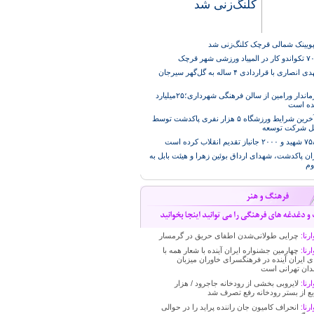
کلنگ‌زنی شد
پویینک شمالی قرچک کلنگ‌زنی شد
محمد مهدی انصاری با قراردادی ۴ ساله به گل‌گهر سیرجان
بازدید فرماندار ورامین از سالن فرهنگی شهرداری؛۲۵میلیارد
ده است
بررسی آخرین شرایط ورزشگاه ۵ هزار نفری پاکدشت توسط
ل شرکت توسعه
ان پاکدشت، شهدای ارداق بوئین زهرا و هیئت بابل به
وم
رنا:
چرایی طولانی‌شدن اطفای حریق در گرمسار
رنا:
چهارمین جشنواره ایران آینده با شعار همه با
ی ایران آینده در فرهنگسرای خاوران میزبان
دان تهرانی است
رنا:
لایروبی بخشی از رودخانه جاجرود / هزار
ع از بستر رودخانه رفع تصرف شد
رنا:
انحراف کامیون جان راننده پراید را در حوالی