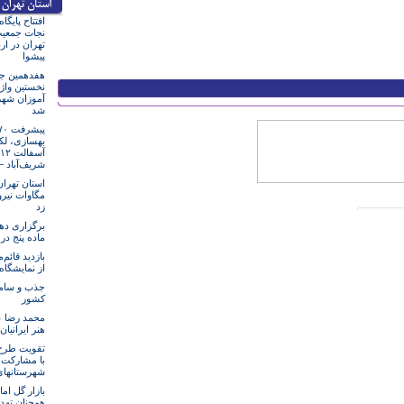
افتتاح پایگا
نجات جمعیت
تهران در ار
پیشوا
هفدهمین جش
نخستین واژ
آموزان شهر
شد
بهسازی، لک
شریف‌آباد 
مگاوات نیرو
زد
برگزاری ده
ماده پنج در
بازدید قائم‌
از نمایشگاه
جذب و ساما
کشور
محمد رضا عل
هنر ایرانیا
تقویت طرح 
با مشارکت 
شهرستانهای
بازار گل اما
همچنان تهد