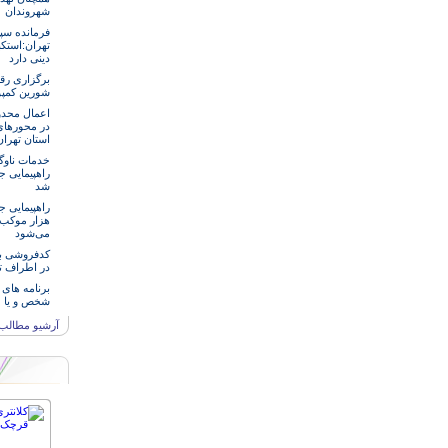
شهروندان
فرمانده سپ
تهران:استکب
دینی دارد
برگزاری رق
شورین کمپو
اعمال محدو
در محورها
استان تهرا
خدمات‌ ناو
راهپیمایی ج
شد
هزار موکب د
می‌شود
کدفروشی بر
در اطراف ت
برنامه های 
شخص و یا 
آرشیو مطالب