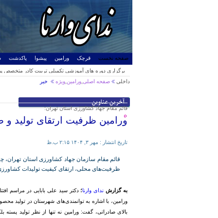
صفحه نخست
قرچک
ورامین
پیشوا
پاکدشت
ش
برگزاری دوره های آموزشی تکمیلی تربیت کادر متخصص پیشگ
و ورامین
راه اندازی ایستگاه گاز ورامین توسط شهرداری
آتش سوزی انبار لوازم یدکی در محله رسالت پیشوا
خشک شدن تالاب «بندعلی‌خان»؛ تهدید ریزگردها برای ۴ استان
وعده‌ها محقق شد/عملیات پیاده راه‌سازی خیابان محمدآباد 
معرفی اعضای جدید اتحادیه صنف طلا،نقره و ساعت شه
آماده برگزاری انتخابات تمام الکترونیک ریاست جمهوری در
«علی خزائی» رسما منتخب مردم ورامین پیشوا و قرچ
«انتخاب جوان سال»؛ مسیری برای شناسایی جوانان اثرگذا
تشریح برنامه های ۱۴ و ۱۵ خرداد در نش
داخلی
صفحه
اصلی
,
ورامین
,
ویژه
خبر
شورای اسلامی شد.
هماهنگی تبلیغات اسلامی استان تهران ب
قائم مقام جهاد کشاورزی استان تهران:
ورامین ظرفیت ارتقای تولید و ص
تاریخ انتشار :
مهر ۳, ۱۴۰۴ ۲:۱۵ ب.ظ
قائم مقام سازمان جهاد کشاورزی استان تهران، چه
ظرفیت‌های محلی، ارتقای کیفیت تولیدات کشاورزی 
به گزارش
ندای وارنا
؛
دکتر سید علی بابایی در مراسم افتت
ورامین، با اشاره به توانمندی‌های شهرستان در تولید محص
بالای صادراتی، گفت: ورامین نه تنها از نظر تولید پسته 