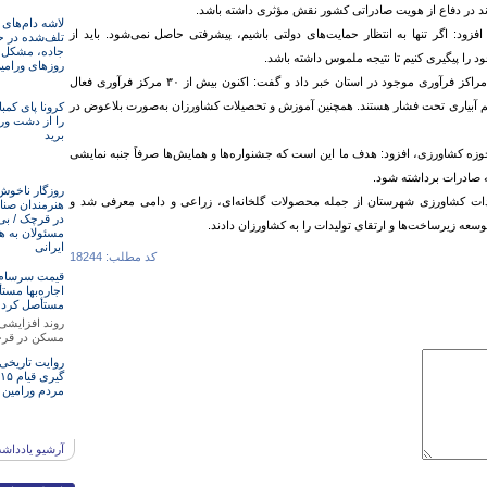
اند در دفاع از هویت صادراتی کشور نقش مؤثری داشته باشد.
لاشه دام‌های
فزود: اگر تنها به انتظار حمایت‌های دولتی باشیم، پیشرفتی حاصل نمی‌شود. باید از
تلف‌شده در ح
جاده، مشکل ا
 را پیگیری کنیم تا نتیجه ملموس داشته باشد.
روزهای ورامی
قائم مقام جهاد کشاورزی استان همچنین از زیرساخت‌ها و مراکز فرآوری موجود در استان خبر داد و گفت: اکنون بیش از ۳۰ مرکز فرآوری فعال
ورامین حدود ۹۰ درصد تحت سیستم آبیاری تحت فشار هستند. همچنین آموزش و تحصیلات کشاورزان به‌صورت بلاعوض در
کرونا پای کمبا
را از دشت ور
برید
زه کشاورزی، افزود: هدف ما این است که جشنواره‌ها و همایش‌ها صرفاً جنبه نمایشی
ه صادرات برداشته شود.
روزگار ناخوش
یدات کشاورزی شهرستان از جمله محصولات گلخانه‌ای، زراعی و دامی معرفی شد و
هنرمند‌‌‌ان صن
در قرچک / ‌بی
عه زیرساخت‌ها و ارتقای تولیدات را به کشاورزان دادند.
مسئولان‌ به ه
ایرانی
کد مطلب: 18244
قیمت سرسام‌آ
اجاره‌بها مستأ
مستأصل کرد
روند افزایشی
مسکن در قر
روایت تاریخی
مردم ورامین
آرشیو یادداش