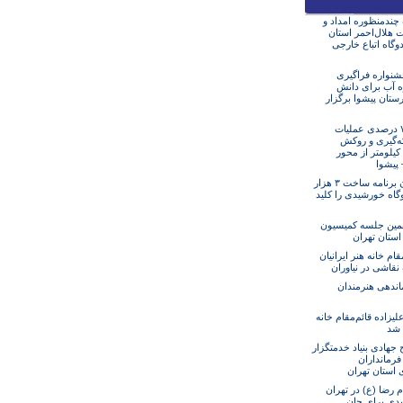
ه چندمنظوره امداد و
 هلال‌احمر استان
دوگاه اتباع خارجی
نواره فراگیری
ه آب برای دانش
ستان پیشوا برگزار
پیشرفت ۷۰ درصدی عملیات
ه‌گیری و روکش
آسفالت ۱۲ کیلومتر از محور
– پیشوا
استان تهران برنامه ساخت ۳ هزار
گاه خورشیدی را کلید
مین جلسه کمیسیون
 استان تهران
مقام خانه هنر ایرانیان
 نقاشی در نیاوران
ندهی هنرمندان
یزاده قائم‌مقام خانه
ن شد
جهادی بنیاد خدمتگزار
فرمانداران
 استان تهران
م رضا (ع) در تهران
یدی برای جان