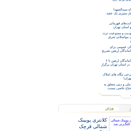
اه سیدالشهدا
ار ستیزی یک عقبه
ابت‌های قهرمانی
 استان تهران
دیت و ممنوعیت تردد
ی مواصلاتی شرق
ن
گان عمومی برای
اماندگان اربعین تشریح
راهپیمایی جاماندگان اربعین با ۲
ر استان تهران برگزار
خی بنگاه های املاک
هران!
ملی و دینی متعلق به
جناح خاصی نیست
کلانتری پویینک
شمالی قرچک