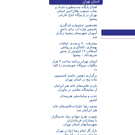
افتتاح پایگاه چندمنظوره امداد و
نجات جمعیت هلال‌احمر استان
تهران در اردوگاه اتباع خارجی
پیشوا
هفدهمین جشنواره فراگیری
نخستین واژه آب برای دانش
آموزان شهرستان پیشوا برگزار
شد
پیشرفت ۷۰ درصدی عملیات
بهسازی، لکه‌گیری و روکش
آسفالت ۱۲ کیلومتر از محور
شریف‌آباد – پیشوا
استان تهران برنامه ساخت ۳ هزار
مگاوات نیروگاه خورشیدی را کلید
زد
برگزاری دهمین جلسه کمیسیون
ماده پنج در استان تهران
بازدید قائم‌مقام خانه هنر ایرانیان
از نمایشگاه نقاشی در نیاوران
جذب و ساماندهی هنرمندان
کشور
محمد رضا علیزاده قائم‌مقام خانه
هنر ایرانیان شد
تقویت طرح جهادی بنیاد خدمتگزار
با مشارکت فرمانداران
شهرستانهای استان تهران
بازار گل امام رضا (ع) در تهران
همچنان تهدیدی برای جان