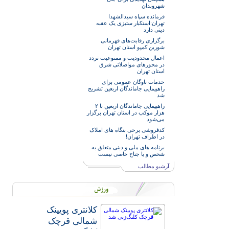
شهروندان
فرمانده سپاه سیدالشهدا
تهران:استکبار ستیزی یک عقبه
دینی دارد
برگزاری رقابت‌های قهرمانی
شورین کمپو استان تهران
اعمال محدودیت و ممنوعیت تردد
در محورهای مواصلاتی شرق
استان تهران
خدمات‌ ناوگان عمومی برای
راهپیمایی جاماندگان اربعین تشریح
شد
راهپیمایی جاماندگان اربعین با ۲
هزار موکب در استان تهران برگزار
می‌شود
کدفروشی برخی بنگاه های املاک
در اطراف تهران!
برنامه های ملی و دینی متعلق به
شخص و یا جناح خاصی نیست
آرشیو مطالب
کلانتری پویینک
شمالی قرچک