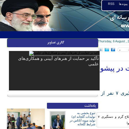
پیوندها
RSS
Thursday, 6 August , 
۰
تأکید بر حمایت از هنرهای آیینی و همکاری‌های
علمی
فرمانده انتظامی پیشوا از کشف ۷ قبضه سلاح گرم، مواد مخدر و دستگیری ۷ نفر از
تنوع بخشی به
تولیدات گلخانه ای/
تولید میوه آناناس در
شرایط گلخانه