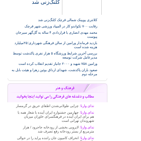
کلنگ‌زنی شد
کلانتری پویینک شمالی قرچک کلنگ‌زنی شد
رقابت ۷۰۰ تکواندو کار در المپیاد ورزشی شهر قرچک
محمد مهدی انصاری با قراردادی ۴ ساله به گل‌گهر سیرجان
پیوست
بازدید فرماندار ورامین از سالن فرهنگی شهرداری؛۲۵میلیارد
هزینه شده است
بررسی آخرین شرایط ورزشگاه ۵ هزار نفری پاکدشت توسط
مدیرعامل شرکت توسعه
ورامین ۷۵۸ شهید و ۲۰۰۰ جانباز تقدیم انقلاب کرده است
صعود باران پاکدشت، شهدای ارداق بوئین زهرا و هیئت بابل به
مرحله دوم
ندای وارنا:
چرایی طولانی‌شدن اطفای حریق در گرمسار
ندای وارنا:
چهارمین جشنواره ایران آینده با شعار همه با
هم برای ایران آینده در فرهنگسرای خاوران میزبان
شهروندان تهرانی است
ندای وارنا:
لایروبی بخشی از رودخانه جاجرود / هزار
مترمربع از بستر رودخانه رفع تصرف شد
ندای وارنا:
انحراف کامیون جان راننده پراید را در حوالی