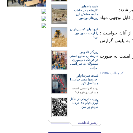
لاشه دام‌های
ر شدند.
تلف‌شده در حاشیه
جاده، مشکل این
 ۷ قبضه سلاح گرم، مقادیر قابل توجهی مواد
روزهای ورامین
کرونا پای کمباین‌داران
از آنان خواست :
را از دشت ورامین
برید
شهروندان برای حفظ امنیت و آرامش جامعه، موارد مشکوک را از طریق شماره ۱۱۰ به پلیس گزارش
روزگار ناخوش
 و امنیت به صورت
هنرمند‌‌‌ان صنایع دستی
در قرچک / ‌بی‌مهری
مسئولان‌ به هنر اصیل
ایرانی
کد مطلب: 17984
قیمت سرسام‌آور
اجاره‌بها مستأجران را
مستأصل کرد
روند افزایشی قیمت
مسکن در قرچک؛
روایت تاریخی از شکل
گیری قیام ۱۵ خرداد
مردم ورامین
آرشیو یادداشت