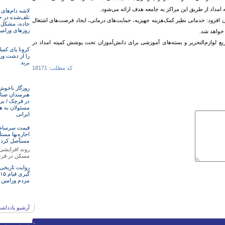
امداد از طریق این مراکز به جامعه هدف ارائه می‌شود.
لاشه دام‌های
تلف‌شده در ح
ان افزود: خدماتی نظیر کمک‌هزینه جهیزیه، حمایت‌های درمانی، ایجاد فرصت‌های اشتغال
جاده، مشکل ا
روزهای ورامی
 خواهد شد.
زیع لوازم‌التحریر و بسته‌های آموزشی برای دانش‌آموزان تحت پوشش کمیته امداد در
کرونا پای کمبا
را از دشت ور
برید
کد مطلب: 18171
روزگار ناخوش
هنرمند‌‌‌ان صن
در قرچک / ‌بی
مسئولان‌ به ه
ایرانی
قیمت سرسام‌آ
اجاره‌بها مستأ
مستأصل کرد
روند افزایشی
مسکن در قر
روایت تاریخی
مردم ورامین
آرشیو یادداش