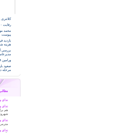
کلانتری 
رقابت ۷۰۰ تکواندو کار در المپیاد ورزشی شهر قرچک
پیوست
هزینه ش
مدیرعام
ورامین ۷۵۸ شهید و ۲۰۰۰ جانباز تقدیم انقلاب کرده است
صعود بار
مرحله د
ندای وا
ندای وا
هم برا
شهرون
ندای وا
مترمرب
ندای وا