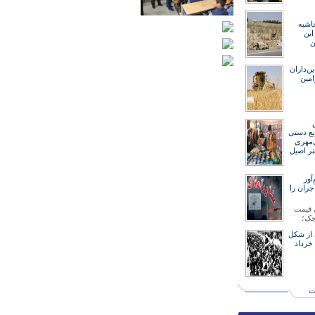
اشیه
ین
ن
ین‌داران
امین
ایع دستی
‌مهری
نر اصیل
ور
جران را
 قیمت
چک؛
 از شکل
گیری قیام ۱۵ خرداد
ت