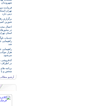
شهروندان
فرمانده سپ
تهران:استکب
دینی دارد
برگزاری رق
شورین کمپو
اعمال محدو
در محورها
استان تهرا
خدمات‌ ناو
راهپیمایی ج
شد
هزار موکب د
می‌شود
کدفروشی بر
در اطراف ت
برنامه های 
شخص و یا 
آرشیو مطالب