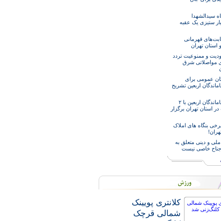
اه سیدالشهدا
ار ستیزی یک عقبه
ابت‌های قهرمانی
 استان تهران
دیت و ممنوعیت تردد
ی مواصلاتی شرق
ن
گان عمومی برای
اماندگان اربعین تشریح
راهپیمایی جاماندگان اربعین با ۲
ر استان تهران برگزار
خی بنگاه های املاک
هران!
ملی و دینی متعلق به
جناح خاصی نیست
کلانتری پویینک
شمالی قرچک