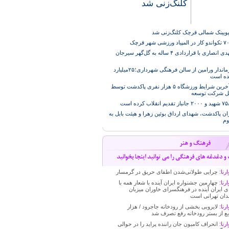
کلنگ‌زنی شد
پویینک شمالی قرچک کلنگ‌زنی شد
محمد مهدی انصاری با قراردادی ۴ ساله به گل‌گهر سیرجان
بازدید فرماندار ورامین از سالن فرهنگی شهرداری؛۲۵میلیارد
ده است
بررسی آخرین شرایط ورزشگاه ۵ هزار نفری پاکدشت توسط
ل شرکت توسعه
ان پاکدشت، شهدای ارداق بوئین زهرا و هیئت بابل به
وم
رنا:
چرایی طولانی‌شدن اطفای حریق در گرمسار
رنا:
چهارمین جشنواره ایران آینده با شعار همه با
ی ایران آینده در فرهنگسرای خاوران میزبان
دان تهرانی است
رنا:
لایروبی بخشی از رودخانه جاجرود / هزار
ع از بستر رودخانه رفع تصرف شد
رنا:
انحراف کامیون جان راننده پراید را در حوالی