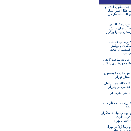
ه چندمنظوره امداد و
 هلال‌احمر استان
دوگاه اتباع خارجی
نواره فراگیری
ه آب برای دانش
ستان پیشوا برگزار
پیشرفت ۷۰ درصدی عملیات
ه‌گیری و روکش
آسفالت ۱۲ کیلومتر از محور
– پیشوا
استان تهران برنامه ساخت ۳ هزار
گاه خورشیدی را کلید
مین جلسه کمیسیون
 استان تهران
مقام خانه هنر ایرانیان
 نقاشی در نیاوران
ندهی هنرمندان
یزاده قائم‌مقام خانه
ن شد
جهادی بنیاد خدمتگزار
فرمانداران
 استان تهران
م رضا (ع) در تهران
یدی برای جان