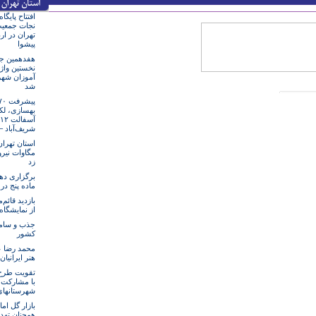
افتتاح پایگا
نجات جمعیت
تهران در ار
پیشوا
هفدهمین جش
نخستین واژ
آموزان شهر
شد
بهسازی، لک
شریف‌آباد 
مگاوات نیرو
زد
برگزاری ده
ماده پنج در
بازدید قائم‌
از نمایشگاه
جذب و ساما
کشور
محمد رضا عل
هنر ایرانیا
تقویت طرح 
با مشارکت 
شهرستانهای
بازار گل اما
همچنان تهد