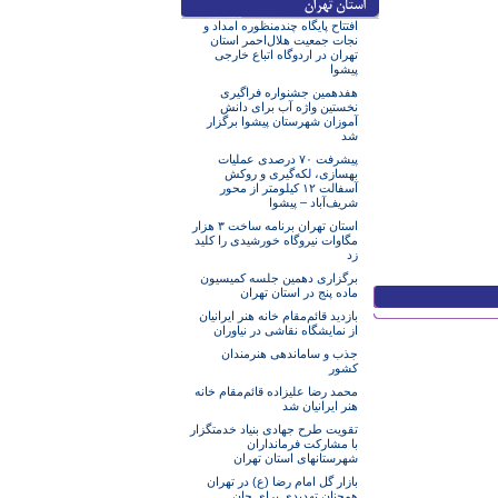
افتتاح پایگاه چندمنظوره امداد و
نجات جمعیت هلال‌احمر استان
تهران در اردوگاه اتباع خارجی
پیشوا
هفدهمین جشنواره فراگیری
نخستین واژه آب برای دانش
آموزان شهرستان پیشوا برگزار
شد
پیشرفت ۷۰ درصدی عملیات
بهسازی، لکه‌گیری و روکش
آسفالت ۱۲ کیلومتر از محور
شریف‌آباد – پیشوا
استان تهران برنامه ساخت ۳ هزار
مگاوات نیروگاه خورشیدی را کلید
زد
برگزاری دهمین جلسه کمیسیون
ماده پنج در استان تهران
بازدید قائم‌مقام خانه هنر ایرانیان
از نمایشگاه نقاشی در نیاوران
جذب و ساماندهی هنرمندان
کشور
محمد رضا علیزاده قائم‌مقام خانه
هنر ایرانیان شد
تقویت طرح جهادی بنیاد خدمتگزار
با مشارکت فرمانداران
شهرستانهای استان تهران
بازار گل امام رضا (ع) در تهران
همچنان تهدیدی برای جان