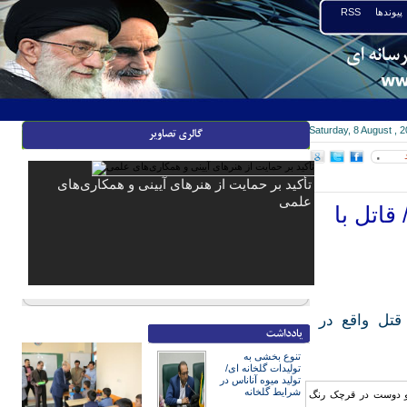
پیوندها
RSS
Saturday, 8 August , 
۰
تأکید بر حمایت از هنرهای آیینی و همکاری‌های
علمی
اتل با
قتل واقع در
تنوع بخشی به
تولیدات گلخانه ای/
تولید میوه آناناس در
شرایط گلخانه