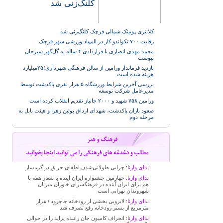
کلنگ‌زنی شد
کلانتری پویینک شمالی قرچک کلنگ‌زنی شد
رقابت ۷۰۰ تکواندو کار در المپیاد ورزشی شهر قرچک
محمد مهدی انصاری با قراردادی ۴ ساله به گل‌گهر سیرجان
پیوست
بازدید فرماندار ورامین از سالن فرهنگی شهرداری؛۲۵میلیارد
هزینه شده است
بررسی آخرین شرایط ورزشگاه ۵ هزار نفری پاکدشت توسط
مدیرعامل شرکت توسعه
ورامین ۷۵۸ شهید و ۲۰۰۰ جانباز تقدیم انقلاب کرده است
صعود باران پاکدشت، شهدای ارداق بوئین زهرا و هیئت بابل به
مرحله دوم
ندای وارنا:
چرایی طولانی‌شدن اطفای حریق در گرمسار
ندای وارنا:
چهارمین جشنواره ایران آینده با شعار همه با
هم برای ایران آینده در فرهنگسرای خاوران میزبان
شهروندان تهرانی است
ندای وارنا:
لایروبی بخشی از رودخانه جاجرود / هزار
مترمربع از بستر رودخانه رفع تصرف شد
ندای وارنا:
انحراف کامیون جان راننده پراید را در حوالی