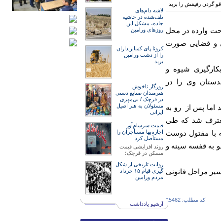
لاشه دام‌های
تلف‌شده در حاشیه
جاده، مشکل این
دت جراحت وارده در محل
روزهای ورامین
ی و قضایی صورت
کرونا پای کمباین‌داران
را از دشت ورامین
برید
 گرفته و بکارگیری شیوه و
ی قاتل با هویت معلوم و ۸ نفر از همدستان وی را در
روزگار ناخوش
هنرمند‌‌‌ان صنایع دستی
در قرچک / ‌بی‌مهری
مسئولان‌ به هنر اصیل
 اما پس از رو به
ایرانی
 معترف شد که طی
قیمت سرسام‌آور
ه با مقتول دوست
اجاره‌بها مستأجران را
مستأصل کرد
و به قفسه سینه و
روند افزایشی قیمت
مسکن در قرچک؛
روایت تاریخی از شکل
یر مراحل قانونی
گیری قیام ۱۵ خرداد
مردم ورامین
کد مطلب: 15462
آرشیو یادداشت