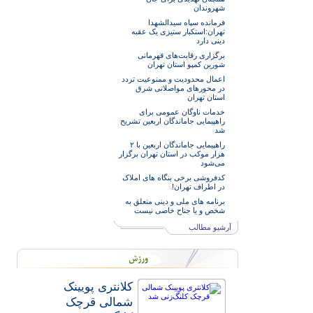
شهروندان
فرمانده سپاه سیدالشهدا
تهران:استکبار ستیزی یک عقبه
دینی دارد
برگزاری رقابت‌های قهرمانی
شورین کمپو استان تهران
اعمال محدودیت و ممنوعیت تردد
در محورهای مواصلاتی شرق
استان تهران
خدمات‌ ناوگان عمومی برای
راهپیمایی جاماندگان اربعین تشریح
شد
راهپیمایی جاماندگان اربعین با ۲
هزار موکب در استان تهران برگزار
می‌شود
کدفروشی برخی بنگاه های املاک
در اطراف تهران!
برنامه های ملی و دینی متعلق به
شخص و یا جناح خاصی نیست
آرشیو مطالب
کلانتری پویینک
شمالی قرچک